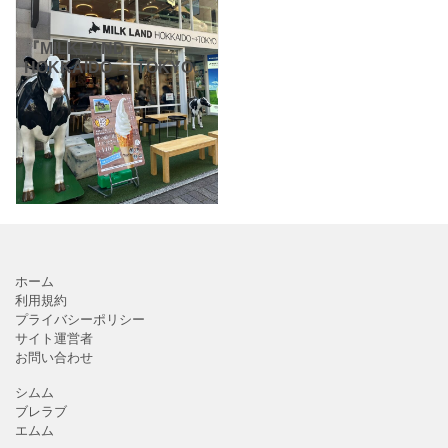
『MILKLAND
HOKKAIDO → TOKYO』
（ミルクランドホッカイ
ドウ→トウキョウ）さん
は、北海道の酪農家のア
ンテナショップです。北
海道産の牛乳乳製
ホーム
利用規約
プライバシーポリシー
サイト運営者
お問い合わせ
シムム
ブレラブ
エムム