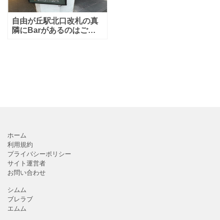
自由が丘駅北口改札の真
隣にBarがあるのはご存
知ですか？「Minton
House」さんです。毎日
19:30まで飲み物やお食事
の税込500円メニューと
いうのがあ
ホーム
利用規約
プライバシーポリシー
サイト運営者
お問い合わせ
シムム
ブレラブ
エムム