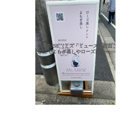
Ms.MUSE（ミズ・ミューズ）自由
が丘でよもぎ蒸しやローズ蒸しを
体験できます。プレ更年期～更年
期の症状、生理、PMS、自律神経
のバランスといった、女性特有の
悩