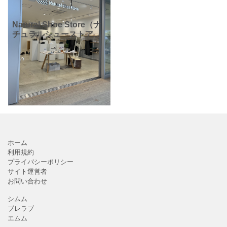
Natural Shoe Store（ナ
チュラルシューストア）
自由が丘デュアオーネ店
（2F）です。 zozotown
内でも人気のブランドで
す。おしゃれな輸入靴な
ホーム
利用規約
プライバシーポリシー
サイト運営者
お問い合わせ
シムム
ブレラブ
エムム