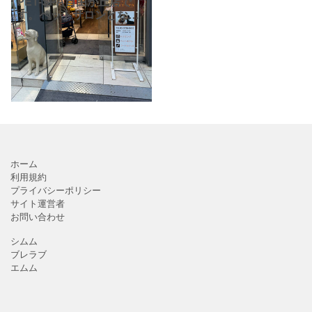
PET-SPA自由が丘店で
す。ペットサロンとな
り、トリミングやペット
ホテル、ケア用品やドッ
グフードなどの販売とペ
ットのためのお店です。
素材や成分にこだわった
オリ
ホーム
利用規約
プライバシーポリシー
サイト運営者
お問い合わせ
シムム
ブレラブ
エムム