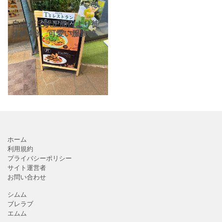
自由が丘駅正面口より徒
歩約4分、可愛い服飾雑貨
店や美味しいレストラ
ン、病院やエステサロン
が入る都市型商業施設
「Luz自由が丘B1F」 に
ある「T’sレストラン」
ホーム
利用規約
プライバシーポリシー
サイト運営者
お問い合わせ
シムム
ブレラブ
エムム