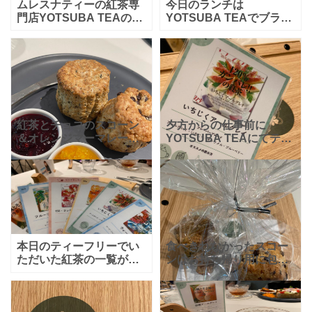
ムレスナティーの紅茶専
今日のランチは
門店YOTSUBA TEAの扉
YOTSUBA TEAでブラン
を開けると最初に目に飛
チプレート！生ハムカプ
び込んでくるのがコチ
レーゼサンドのティーフ
ラ！かわいいー！！って
リー付きセットをいただ
思わず声に出したくなる
きました～！付け合わせ
ような店頭販売の紅茶が
のラタトゥイユもキャロ
ットラ
紅茶とチョコのスコーン
夕方からの仕事前に
＆オレンジマーマレード
YOTSUBA TEAにてティ
とミックスベリージャム
ータイム。美味しいムレ
♡ヨツバティーでムレス
スナティーを堪能しまし
ナティーのティーフリー
た。いちじくアールグレ
付セット！チョコにベリ
イに励まされたような気
ージャムがとっっっても
分です。うん。120パー
合う～
本日のティーフリーでい
食べきれなかったスコー
ただいた紅茶の一覧がコ
ンはお持ち帰り用に包ん
チラ
ヨツバティーのテ
でもらいました！かわい
ィーフリーを注文する
いラッピングで、お家で
と、だいたい10分くらい
の美味しい食べ方の説明