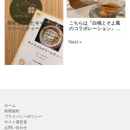
の間隔で次の紅茶を持っ
書もつけていただきまし
てきてくれます
た♡親切なヨツバティー
さん、
美味しかったキャラメル
こちらは「白桃とそよ風
クリームティー！
のコラボレーション」と
YOTSUBA TEAで飲む紅
いう素敵な名前のついた
茶にはそれぞれにタイト
ヨツバティーで飲める白
1
2
Next »
ルが付けられていて、そ
桃アールグレイの紅茶で
れがどれもまた素敵なネ
す！個人的にはこの日に
ーミング！紅茶は入り口
飲んだ中で一番美味しか
で店
った！
ホーム
利用規約
プライバシーポリシー
サイト運営者
お問い合わせ