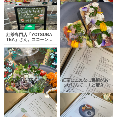
ツバティー）は100種類
のブランチセット
野菜
以上のフレーバーティー
も沢山とれるし店内もガ
を紅茶飲み放題「ティー
ラステーブル
フリー」で楽
紅茶専門店「YOTSUBA
もちろん味は大事です
TEA」さん。スコーンの
が、ヨツバティーさんの
テイクアウトもできま
オープンサンドは特に華
す。プレーンだけでな
やかで食べるのがもった
く、紅茶のスコーン、チ
いないと感じてしまいま
ョコチップスコーンもあ
す。まず見る事から食事
りました。とっても美味
が始まる感じです。色々
し
な種類の
YOTSUBA TEA（ヨツバ
紅茶にこんなに種類があ
ティー）で頂けるグザイ
ったなんて…！と驚きで
が沢山のサンドを頼んで
した！！ムレスナティー
みました！華やかでイン
を堪能できるヨツバティ
スタ映えしそうです。こ
ーで美味しい＆たのしい
ちらはティーセットにし
紅茶タイム！買い物帰り
て注文しましが美味し
の休憩時間やお友達との
会話時