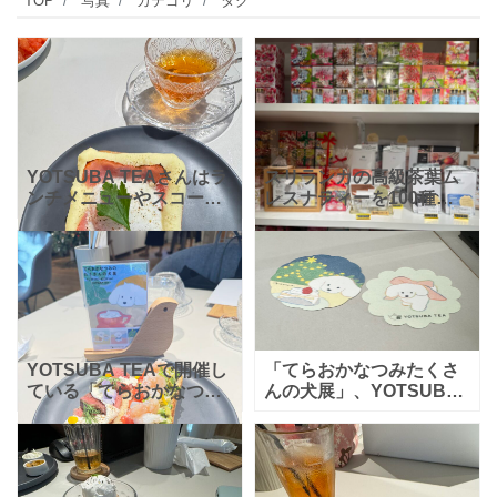
TOP
写真
カテゴリ
タグ
YOTSUBA TEAさんはラ
スリランカの高級茶葉ム
ンチメニューやスコーン
レスナティーを100種類
メニューが人気ですが今
以上取り扱う紅茶専門店
日は「なめらかマッシュ
の『YOTSUBA TEA（ヨ
の温玉ベーコン乗せ」を
ツバティー）』さん。
頂いてきました！ ふわ
100種類以上あるフレー
とろのなめらかなマッ
バーと茶葉の品質の
YOTSUBA TEAで開催し
「てらおかなつみたくさ
ている「てらおかなつみ
んの犬展」、YOTSUBA
たくさんの犬展」にいっ
TEAさんで開催していま
てきました～。てらおか
す。こちらのかわいいコ
さんのかわいい犬の絵が
ースターは、てらおかさ
たくさん展示されていま
んとコラボしたスイーツ
した！ とても人気の
を注文するとプレゼン