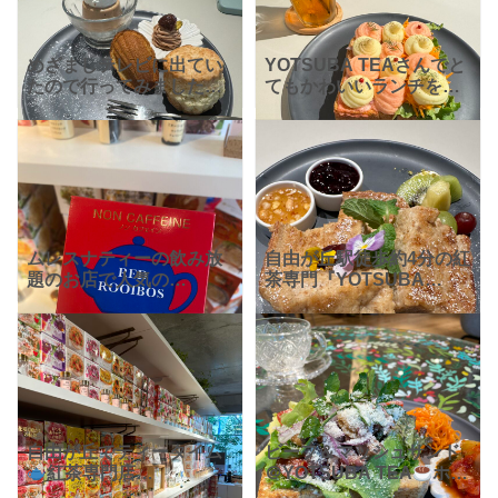
めざましテレビに出てい
YOTSUBA TEAさんでと
たので行ってみました
てもかわいいランチを頂
「YOTSUBA TEA」さ
きました！ こちらは「
ん。テレビで紹介してい
明太ポテト 」というメニ
た秋のスイーツプレート
ュー。ピンクは明太子
は数量限定だったので食
で、白いのはポテトで
べれるか心配でしたが見
す。明太子とポテトっ
事
ムレスナティーの飲み放
自由が丘駅徒歩約4分の紅
題のお店で人気の
茶専門『YOTSUBA
YOTSUBA TEAさんに
TEA』（ヨツバ ティ
は、ノンカフェインのル
ー）。駅近なのに閑静な
イボスティーの取り扱い
住宅街の一角に佇む、緑
もあります！ 妊婦さんや
に囲まれた落ち着いたカ
カフェインを控えている
フェです。 紅茶飲み放題
方に
自由が丘でティータイム
ビーフ＆マッシュサンド
紅茶専門店
＠YOTSUBA TEA
ホッ
『YOTSUBA TEA』（ヨ
トティーの飲み放題付き