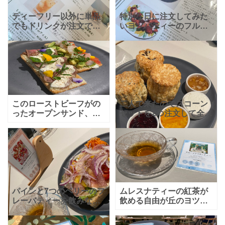
ティーフリー以外に単品
特別な日に注文してみた
でもドリンクが注文でき
いヨツバティーのフルー
るのでちょっとした休憩
ツプレート。お誕生日や
にも使いやすいお店の
記念日などのお祝いに良
YOTSUBA TEAさん！キ
いですよね！きっとイン
ャラメル味にも出来るミ
スタ映え間違いなしで
ルクティーも美味しそう
す！ソフトクリームをイ
メージし
このローストビーフがの
二人で来たのでスコーン
ったオープンサンド、め
セットを2つ注文して全種
っっちゃ美味しい！！マ
類のジャムを並べてみ
ッシュポテトとの相性が
た！美味しそうー٩(๑＞◡
最高で、エビアボカドも
＜๑)۶
スコーンはチョ
美味しかったけどおかわ
コと紅茶とプレーンの3種
りしたかった！！ランチ
類で
セット
パインと7つのベリーのフ
ムレスナティーの紅茶が
レーバティーを飲みなが
飲める自由が丘のヨツバ
らおしゃれなオープンサ
ティー。スイーツやサラ
ンドを！生ハムやチー
ダ、オープンサンドなど