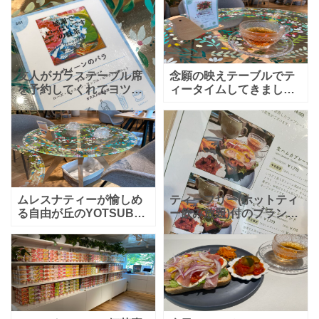
ズ、いろいろな野菜が乗
のお料理とティーフリー
っていてＧＯＯＤ！ブラ
付のセットで食事や軽食
ンチプレートのオープン
がてら色々な種類の紅茶
サンド
が堪能
友人がガラステーブル席
念願の映えテーブルでテ
を予約してくれてヨツバ
ィータイムしてきまし
ティーへ。1時間45分制
た！かわいいガラステー
のティーフリーセットを
ブルで飲むムレスナティ
注文していろいろな種類
ーはさらに美味しい気が
の紅茶を飲みました。お
します！！ガラスのカッ
もしろかったのが、それ
プもおしゃれでテンショ
ぞれ
ン上がり
ムレスナティーが愉しめ
ティーフリー(ホットティ
る自由が丘のYOTSUBA
ー飲み放題)付のブランチ
TEAで予約必須のガラス
プレートが頂けるヨツバ
テーブル席。こちらのア
ティーさんにようやく来
ートは「 プレバト!! 」の
れました⸜(*ˊᗜˋ*)⸝もちろ
水彩画で特待生となった
んお目当てはたくさんの
倉中るなさんに
種類が飲めるム