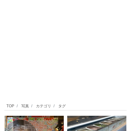
TOP
写真
カテゴリ
タグ