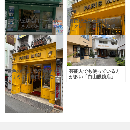
自由が丘駅南口に「眼鏡
自由が丘駅正面口、マリ
市場」さんがあります。
ークレール通りに眼鏡の
自由が丘店はとてもおし
PASRIS MIKIがありま
ゃれで、緑の店構えに店
す。黄色いお店構えが素
名はアルファベットで書
敵ですよね。おしゃれな
かれているんです。ちょ
眼鏡がありそうでテンシ
っと気になって入ってみ
ョンが上がります。い
たくな
黄色の佇まいが印象的な
芸能人でも使っている方
パリミキ。自由が丘で眼
が多い「白山眼鏡店」は
鏡も作れます。正面口の
自由が丘にもあるんで
ロータリーからメープル
す。おしゃれなイメージ
通りを入ってすぐのとこ
の通り、お店の佇まいも
ろにあります。
とても素敵です。