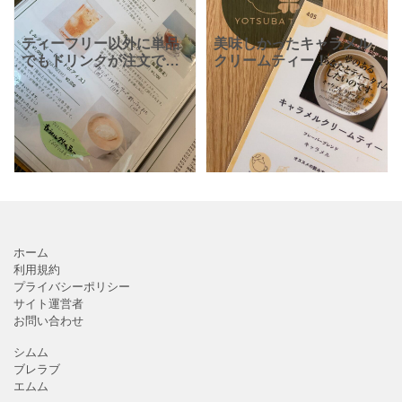
ティーフリー以外に単品
美味しかったキャラメル
でもドリンクが注文でき
クリームティー！
るのでちょっとした休憩
YOTSUBA TEAで飲む紅
にも使いやすいお店の
茶にはそれぞれにタイト
YOTSUBA TEAさん！キ
ルが付けられていて、そ
ャラメル味にも出来るミ
れがどれもまた素敵なネ
ルクティーも美味しそう
ーミング！紅茶は入り口
で店
ホーム
利用規約
プライバシーポリシー
サイト運営者
お問い合わせ
シムム
ブレラブ
エムム