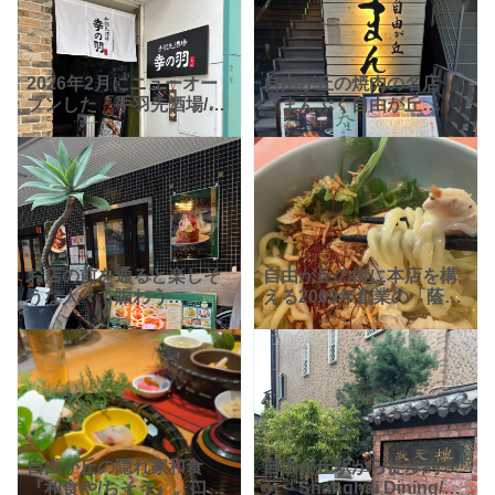
2026年2月にニューオー
自由が丘の焼肉の名店
プンした「手羽先酒場/幸
「まんぷく自由が丘
の羽/自由が丘店」。自由
店」。公式サイトによる
が丘駅から徒歩約2分、大
と、上質なお肉や名物
衆手羽先唐揚げ酒場とナ
「ねぎタン塩」をはじ
チュールワインのお店で
め、逸品を取り揃えた、
す。 公式インスタ
1948年創業・70年の歴史
のある老舗
お店の前を通ると楽しそ
自由が丘の街に本店を構
うな人々で賑わう
える2009年創業の「蔭山
「SHUTTERS 自由が
樓（カゲヤマロウ）自由
丘」。看板商品の「スペ
が丘店」。食べログの
アリブ」と「アップルパ
「自由が丘のランチに使
イアラモード」は定期的
えるお店」にもランクイ
に食べたくなる逸品で
ン！リーズナブルに最高
す！ スペ
級の
自由が丘の隠れ家和食
自由が丘駅から徒歩約５
『和食や/ちそう』。口コ
分「Shanghai Dining/状