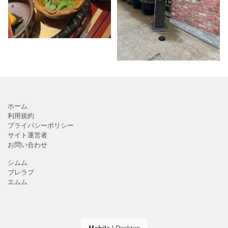
ミでも高評価の和食の名
元樓/自由が丘店」。1955
店です。自由が丘駅正面
年創業の横浜中華街の老
口から徒歩5分、アクセス
舗上海料理の名店「 状元
もしやすく、おしゃれな
樓（ジョウゲンロウ）」
カフェやかわいいアパレ
の姉
ルシ
ホーム
利用規約
プライバシーポリシー
サイト運営者
お問い合わせ
シムム
ブレラブ
エムム