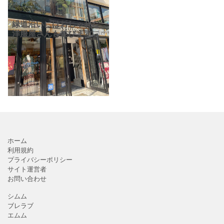
緑道沿いにはおしゃれな
洋服屋さんも並びます。
こちらは人気の
「relume」。ジャーナル
スタンダートグループの
お店でメンズもレディー
スもありオススメです。
ホーム
利用規約
プライバシーポリシー
サイト運営者
お問い合わせ
シムム
ブレラブ
エムム