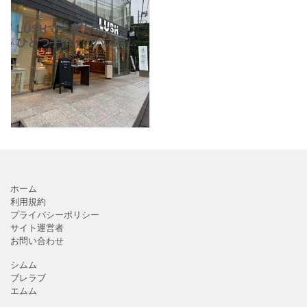
LUSHで一番人気は一つ
ひとつ手作りのバスボム
です。LUSHの製品は合
成保存料無添加になこと
で有名です。良い香り、
かわいい色合いで自分へ
のご褒美や大切な人への
プ
ホーム
利用規約
プライバシーポリシー
サイト運営者
お問い合わせ
シムム
ブレラブ
エムム