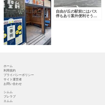
自由が丘の街は広いとは
自由が丘の駅前にはバス
言えないので、大型の駐
停もあり案外便利そうで
車場もあまりないし、駐
すね！道路も太いから見
輪場も多くなく、道も狭
晴らしが良い感じです。
いので、車や自転車は苦
労しますよね。 そんなと
きはやはり電車やバスが
便利
ホーム
利用規約
プライバシーポリシー
サイト運営者
お問い合わせ
シムム
ブレラブ
エムム