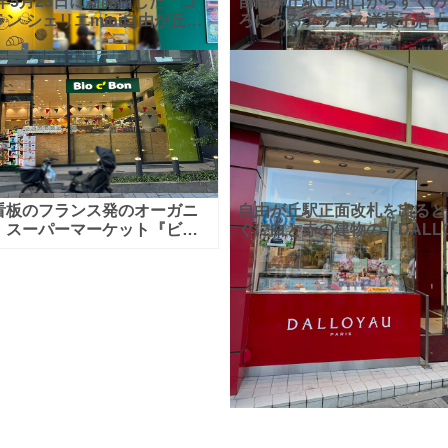
5年5月23日に新開店した「ゴ
自由が丘駅正面口からすぐの
ン シェリエmini自由が丘
ろにあるフランス洋菓子店「
さん。自由が丘駅構内「エト
ワイヨ 自由が丘本店」。 フ
由が丘」内に新規オープンし
食文化に名を残す美食の名店
た！ 「ゴントラン シェリ
本第一店です
『ダロ
看板のフランス発のオーガニ
自由が丘駅正面改札を出ると
・スーパーマーケット『ビオ
ぐに白と赤の建物の『DALLO
(Bio c' Bon) 自由が丘店』
自由が丘本店』（ダロワイヨ
。公式ホームページによる
んが見えます。 『ダロワイ
「ビオ」とは、
は、1820年創業の、フラン