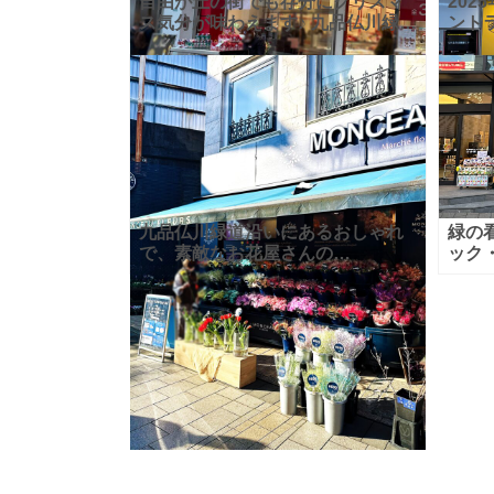
自由が丘の街でも存分にクリスマ
202
ス気分が味わえます♪ 九品仏川緑道
ントラ
には大きなツリーが飾られ、多く
店」
のお店でクリスマスディスプレイ
モ自
がされていて、華やかです☆ 自由
まし
が丘
九品仏川緑道沿いにあるおしゃれ
緑の
で、素敵なお花屋さんの
ック
『MONCEAU FLEURS（モンソー
セボン
フルール）自由が丘本店』さん。
さん
1965年にパリで誕生したフラワー
と、
ショ