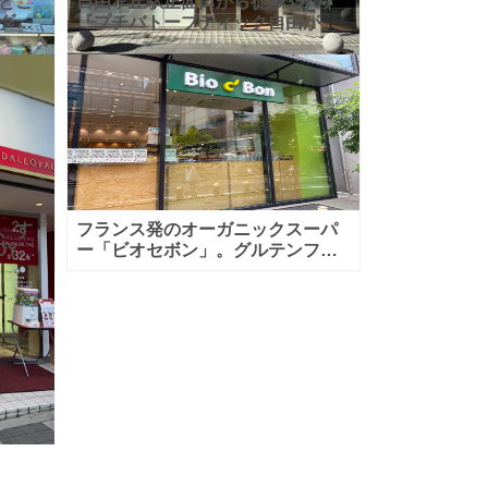
とこ
自由ヶ丘駅正面口から徒歩3分の
ダロ
『プチバトーブティック自由が丘
ランス
店』さん。『プチバトー』さんと
の日
いえば、1893年に子どもの肌着メ
ーカーとして誕生したフランスの
子ども
、す
フランス発のオーガニックスーパ
YAU
ー「ビオセボン」。グルテンフリ
）さ
ーやヴィーガン商品なども豊富で
ヨ』と
おすすめします。
ス