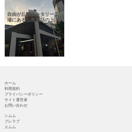
自由が丘駅ロータリー広
場にある公衆電話の上で
ホイップるんを発見で
す！ ホイップるんとは、
スイーツをモチーフにし
た自由が丘のマスコット
キャラクターで、ホイッ
プクリ
ホーム
利用規約
プライバシーポリシー
サイト運営者
お問い合わせ
シムム
ブレラブ
エムム