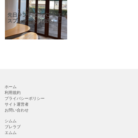
先日ランチに「パンとエ
スプレッソと自由形」に
行ってきました。自由が
丘正面口から徒歩5分、都
市型商業施設「Luz自由
が丘」の3階にあります。
店内には、雲をモチー
ホーム
利用規約
プライバシーポリシー
サイト運営者
お問い合わせ
シムム
ブレラブ
エムム