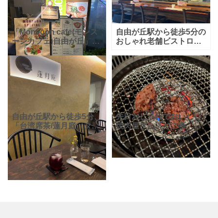
「Monsoon cafe(モンス
自由が丘駅から徒歩5分の
ーンカフェ)自由が丘」。
おしゃれ老舗ビストロ
お店に困ったらこちらに
「自由が丘マリスコ
行けば間違えなしです！
ス」。お店の入口はこじ
自由が丘駅正面口からか
んまりと可愛い感じです
ら徒歩約3分。東南アジア
が、店内は奥行きがあり
のリゾートを
広々としていて、ゆっく
りとくつろ
自由が丘駅から徒歩5分、
先日おしゃれでおいしい
「台湾席茶/蓮月庭（タイ
焼肉屋さん『ベこ亭 自
ワンシーチャ/レンゲツテ
由が丘店』に行ってきま
イ）」。2019年11月にオ
した。ランチタイムだっ
ープンした本格的な「台
たので、お得なセットが
湾茶藝館」です。台湾茶
あり、大満足！！写真は
や台湾スウィーツ
ランチセットメニューの
「ハラ