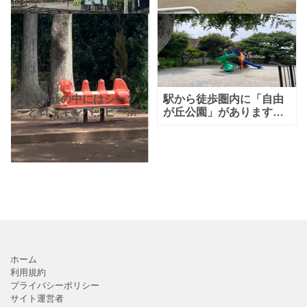
にある「奥沢二丁目公
から徒歩5分、学園通りに
園」です。そんなに大き
面している目黒区自由が
な公園ではありません
丘公園
その歴史は古く
が、ブランコや滑り台、
お砂場や公衆トイレ、公
衆電話な
熊野神社の中にはシーソ
駅から徒歩圏内に「自由
ーとロッキンパッピーと
が丘公園」があります。
いう遊具がありますよ。
カラフルでかわいい滑り
お子様連れの方におすす
台もありますよ。
めです。
ホーム
利用規約
プライバシーポリシー
サイト運営者