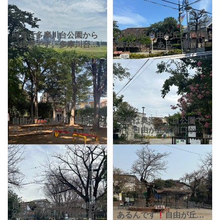
写真は多摩川台公園から
「目黒区自由が丘二丁目8
の絶景です。多摩川台公
番18号」にある「自由が
園とは、多摩川に沿って
丘公園」。目黒区が管理
伸びる丘陵地に約750mに
しています。 滑り台など
わたって展開する大きな
の遊具もあるので、午前
公園です。その広い敷地
中は小さなお子さまとマ
には、亀甲山古墳や宝来
マさんたちで賑わいます
山
自由が丘の鎮守「熊野神
写真は奥沢二丁目公園で
社」には、お子様も遊べ
す。自由が丘駅南口から
る小さな公園や公衆トイ
徒歩約5分、九品仏川緑道
レもあります。自由が丘
沿いにあります。 駅や、
駅徒歩5分と自由が丘の街
沢山のおしゃれで便利な
中にありながら、大木も
お店が立ち並ぶマリクレ
ある緑豊かな「熊野神
ール通りにも近いです
社」。
が、
自由ヶ丘駅南口から徒歩
自由が丘の街にも公園が
約5分、九品仏川緑道沿い
あるんです
自由が丘駅