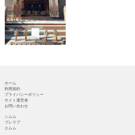
世田谷区奥沢の鎮守とし
て古くから地域に親しま
れる神社「奥澤神社」、
自由が丘駅から徒歩7分、
奥沢駅から徒歩2分にあ
り、大蛇で有名な神社で
す。 毎年9月に行われる
例
ホーム
利用規約
プライバシーポリシー
サイト運営者
お問い合わせ
シムム
ブレラブ
エムム