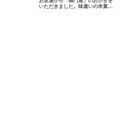
お友達から「御門屋」のおかきを
いただきました。味違いの米菓が9
本入っていて、小腹が空いたとき
にちょうど良さそうです。 「御門
屋」とは目黒区に本店をかまえる
老舗和