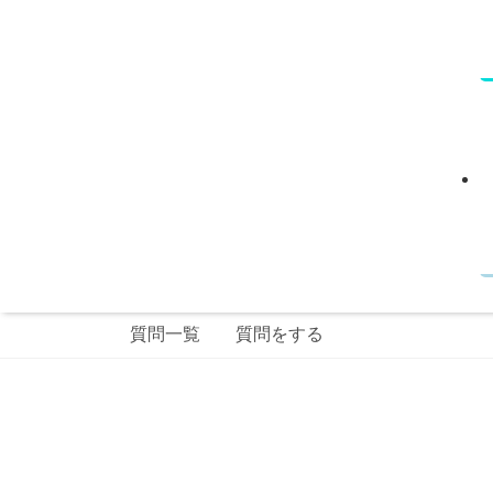
質問一覧
質問をする