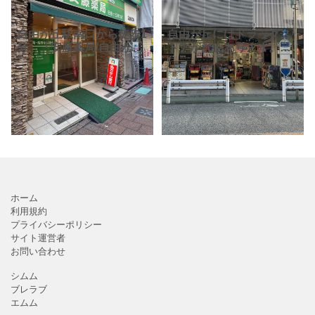
自由が丘駅南口から徒歩1
自由が丘にはドラッグス
分、「安藤薬局/自由が丘
トアが沢山あります。写
南口店」。どこの医療機
真は「ココカラファイン
関の処方箋でも受け付け
自由が丘店」です。駅か
ています。 「安藤薬局」
ら徒歩約3分、日能研自由
は、自由が丘の街には
が丘ビルの1Fにありま
「安藤薬局/自由が丘支店
す。 店内は広く、調剤薬
局
ホーム
利用規約
プライバシーポリシー
サイト運営者
お問い合わせ
シムム
ブレラブ
エムム