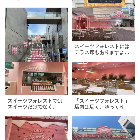
した「AREUM
ル専門店、パン屋さんの
BAGEL(アルムベーグ
ベーグル…何軒か魅力的
ル)」。韓国式のベーグル
なお店があり、迷ってし
専門店です。 韓国スタイ
まいます♪ 自由が丘駅正
ルのベーグルとは、通
面口から徒歩約5分、カト
レ
自由が丘駅南口から徒歩5
スイーツフォレストには
分にあった「自由が丘ス
テラス席もありますよ。
イーツフォレスト」さん
その他、フォトスポッ
韓国人気カフェ・スイ
ト、グッズ販売もあり、
ーツや、韓国雑貨などの
韓国の最新トレンドも
韓国トレンドが楽しめる
GETできちゃうんです。
スイーツエ
スイーツフォレストでは
「スイーツフォレスト」
スイーツだけでなく、キ
店内は広く、ゆっくりす
ンパやチヂミなど韓国の
る事ができます。プライ
お食事も頂けますよ！
ベートシートもあります
よ。映える写真をたくさ
ん撮れるので、韓国好き
の方、OLさん、女子中高