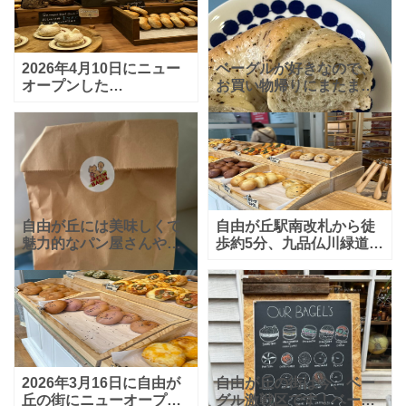
2026年4月10日にニュー
ベーグルが好きなので、
オープンした
お買い物帰りにまたまた
「Mrs.BAGEL(ミセスベ
「Mrs.BAGEL自由が丘本
ーグル)自由が丘本店」。
店」に行ってきました。
自由が丘駅正面口から徒
「もっちりした食感」が
歩約4分、「カトレア通
特徴で、シンプルなベー
り」にある韓国式ベーグ
グルやお惣菜系からス
自由が丘には美味しくて
自由が丘駅南改札から徒
魅力的なパン屋さんやベ
歩約5分、九品仏川緑道近
ーグル屋さんが沢山あっ
くにある「AREUM
て、いつもどのお店に行
BAGEL(アルムベーグ
くか迷ってしまいます。
ル)」。今、人気の韓国ス
最近も続々と新しいお店
タイルのベーグル専門店
がオープンしているよう
です。 先日初めておう
です。
2026年3月16日に自由が
自由が丘の街は今、ベー
丘の街にニューオープン
グル激戦区です！ベーグ