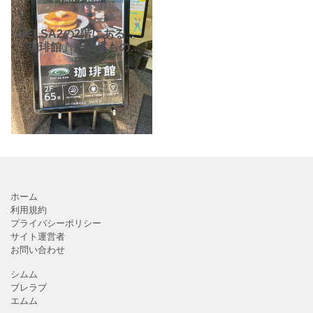
MELSA2の2階にある
「珈琲館」。65席ものお
席があり、FREE Wi-Fiや
コンセトもあるんです
☆ 駅近で学生さんやサ
ラリーマンにも立ち寄り
やすいお店です。
ホーム
利用規約
プライバシーポリシー
サイト運営者
お問い合わせ
シムム
ブレラブ
エムム