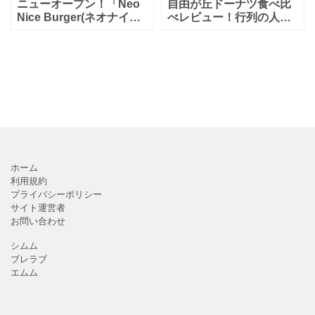
ニューオープン！「Neo
自由が丘ドーナツ食べ比
Nice Burger(ネオナイス
べレビュー！行列の人気
バーガー)自由が丘すずか
新店舗「アイムドーナ
け通り」おすすめ！新し
ツ」からおすすめの口コ
い！美味しいハンバーガ
ミ高評価専門店まで実食
ー屋さんのレビュー♪
レポート♪
ホーム
利用規約
プライバシーポリシー
サイト運営者
お問い合わせ
シムム
ブレラブ
エムム