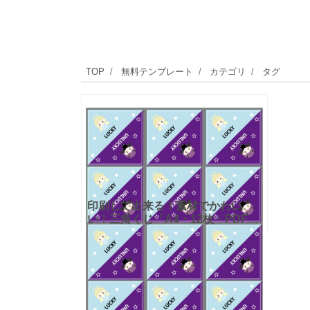
TOP
無料テンプレート
カテゴリ
タグ
印刷して出来る！素材でかわい
い！三角くじ「A4・12枚・PDF・
JPG」のテンプレートとなり、作
り方が簡単！ダウンロードする事
で簡単に利用出来ます。天使と小
悪魔