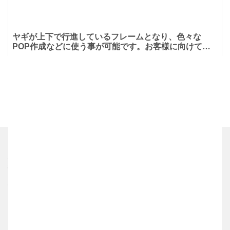
ヤギが上下で行進しているフレームとなり、色々な
POP作成などに使う事が可能です。お客様に向けてお
静かにや禁止事項を書いた張り紙などを柔らかい雰囲気
で張り出したい
ホーム
利用規約
プライバシーポリシー
サイト運営者
お問い合わせ
シムム
ブレラブ