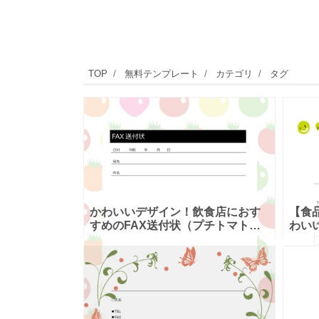
TOP
無料テンプレート
カテゴリ
タグ
かわいいデザイン！飲食店におす
【食
すめのFAX送付状（プチトマトの
わい
フレーム）WordとPDFで簡単に利
った
用の素材をダウンロード Wordと
ト！
PDFで簡単に作成や編集・印
を問
ドウ