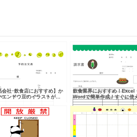
品会社･飲食店におすすめ】か
飲食業界におすすめ！Excel
いエンドウ豆のイラストが入
Wordで簡単作成！すぐに使
「予約注文表」のテンプレー
求書のテンプレート・イラス
 昨今、店先に並ぶ野菜は季節
りでかわいいデザイン♪ かわ
わずの感がありますが、エン
食のイラストでデザインされ
豆