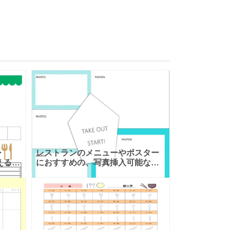
・
レストランのメニューやポスター
える請
におすすめの、写真挿入可能なお
ト入
しゃれなテンプレート！ 個人経営
いい洋
のお店などで使える、ポスターの
た請
テンプレートです。テイクアウト
や、ソー