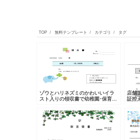
TOP
無料テンプレート
カテゴリ
タグ
ゾウとハリネズミのかわいいイラ
店舗
スト入りの領収書で幼稚園･保育園
証控
におすすめ！ ゾウさんとハリネズ
る簡
ミが仲良く遊んでいる姿をかわい
イズ
らしく描いたデザインです。幼稚
す。
園、保
成す