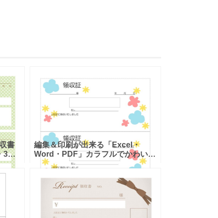
収書
編集＆印刷が出来る「Excel・
・3分
Word・PDF」カラフルでかわいい
プレ
領収証のA4・3分割の花柄イラス
茶
トデザイン入りのテンプレート
用が
で、A4で3枚作成できます。 店