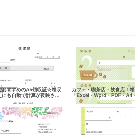
でおすすめのA5領収証☆領収
カフェ・喫茶店・飲食店！領
えにも自動で計算が反映され
「Excel・Word・PDF・A4
単便利なフォーマット！ A5サ
割」かわいいデザインのテン
の領収証のテンプレートで
ートとなります。カフェや喫
A4で領収書と控えを同時に作
店、お店など様々な用途で利