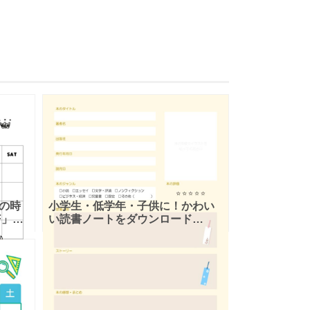
の時
小学生・低学年・子供に！かわい
F」お
い読書ノートをダウンロード
ート
「Excel・Word・PDF」が使える
ズで使
テンプレートとなります。かわい
。
い雰囲気のデザインの読書ノート
とな