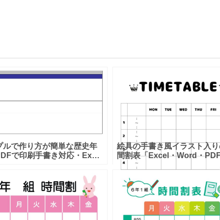
プルで作り方が簡単な歴史年
絵具の手書き風イラスト入り
DFで印刷手書き対応・Excel
間割表「Excel・Word・PD
集可能なテンプレートとなり
しゃれなデザインのテンプレ
。勉強時に自分で作成する歴
となります。縦型のA4サイ
表となり、日本史と世界史を
いやすい時間割表となります