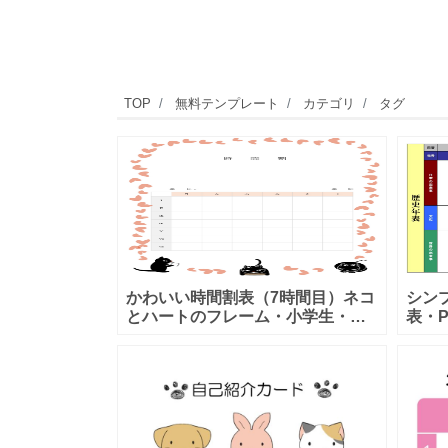
TOP
無料テンプレート
カテゴリ
タグ
かわいい時間割表（7時間目）ネコ
シン
とハートのフレーム・小学生・小
表・P
学校などで利用出来るテンプレー
で編
トとなります。7時間の記入が出来
ます
る週間の時間割表となりフレーム
史年
状にハ
同