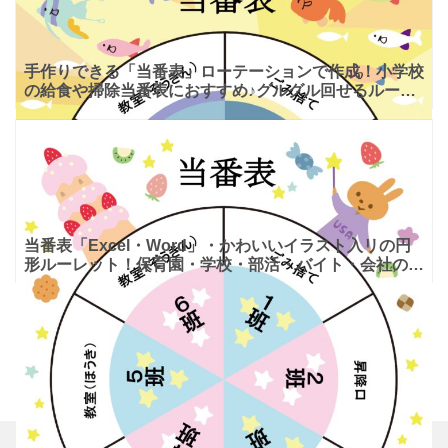
手作りできる「当番表」ローテーションで作成！小学校
の給食や掃除当番表におすすめ♪グルグル回せるルーレ
ット式でイラスト入り！ 簡単に当番表を手作りできる
テンプレー
当番表「Excel・Word」・かわいいイラスト入リの円
形ルーレット！保育園・学校・部活・バイト・会社の分
担表におすすめ！ かわいいお菓子のお城のイラスト入
りで