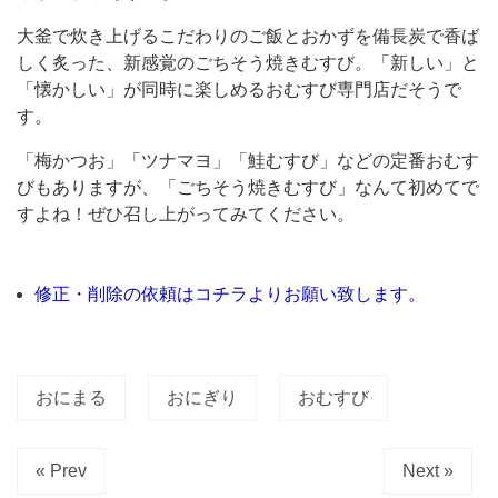
ち
大釜で炊き上げるこだわりのご飯とおかずを備長炭で香ば
そ
しく炙った、新感覚のごちそう焼きむすび。「新しい」と
う
「懐かしい」が同時に楽しめるおむすび専門店だそうで
焼
す。
む
「梅かつお」「ツナマヨ」「鮭むすび」などの定番おむす
す
びもありますが、「ごちそう焼きむすび」なんて初めてで
び/
すよね！ぜひ召し上がってみてください。
お
に
修正・削除の依頼はコチラよりお願い致します。
ま
る/
自
おにまる
おにぎり
おむすび
由
が
« Prev
Next »
丘