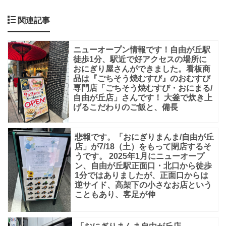
店」。
公
関連記事
式
ニューオープン情報です！自由が丘駅
サ
徒歩1分、駅近で好アクセスの場所に
イ
おにぎり屋さんができました。看板商
品は『ごちそう焼むすび』のおむすび
ト
専門店「ごちそう焼むすび・おにまる/
に
自由が丘店」さんです！ 大釜で炊き上
げるこだわりのご飯と、備長
よ
る
悲報です。「おにぎりまんま/自由が丘
と、
店」が7/18（土）をもって閉店するそ
うです。 2025年1月にニューオープ
日
ン、自由が丘駅正面口・北口から徒歩
本
1分ではありましたが、正面口からは
逆サイド、高架下の小さなお店という
人
こともあり、客足が伸
の
主