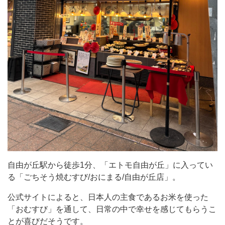
分、
「エ
ト
モ
自
由
が
丘」
に
入
っ
自由が丘駅から徒歩1分、「エトモ自由が丘」に入ってい
て
る「ごちそう焼むすび/おにまる/自由が丘店」。
い
公式サイトによると、日本人の主食であるお米を使った
る
「おむすび」を通して、日常の中で幸せを感じてもらうこ
「ご
とが喜びだそうです。