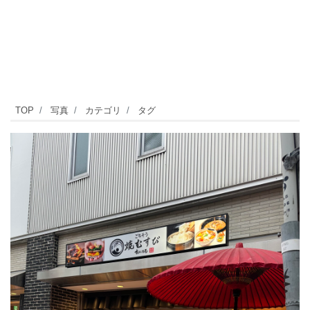
自
TOP
写真
カテゴリ
タグ
由
が
丘
駅
か
ら
徒
歩
1