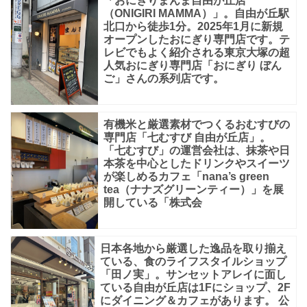
「おにぎりまんま自由が丘店
食
（ONIGIRI MAMMA）」。自由が丘駅
北口から徒歩1分。2025年1月に新規
で
オープンしたおにぎり専門店です。テ
あ
レビでもよく紹介される東京大塚の超
人気おにぎり専門店「おにぎり ぼん
る
ご」さんの系列店です。
お
米
有機米と厳選素材でつくるおむすびの
を
専門店「七むすび 自由が丘店」。
「七むすび」の運営会社は、抹茶や日
使
本茶を中心としたドリンクやスイーツ
っ
が楽しめるカフェ「nana’s green
tea（ナナズグリーンティー）」を展
た
開している「株式会
「お
む
日本各地から厳選した逸品を取り揃え
す
ている、食のライフスタイルショップ
「田ノ実」。サンセットアレイに面し
び
ている自由が丘店は1Fにショップ、2F
にダイニング＆カフェがあります。 公