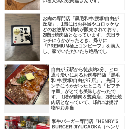
いる人気の焼肉屋さんです。
お肉の専門店「黒毛和牛/腰塚/自由が
丘店」。1階にはお弁当やコロッケな
どのお惣菜や精肉が販売されており、
2階は焼肉店となっています。 先日ラ
ンチにうかがったとき、帰りに
「PREMIUM極上コンビーフ」を購入
し、家でいただいたら絶品でし
自由が丘駅から徒歩約3分、ヒロ
通り沿いにあるお肉専門店「黒毛
和 牛/腰塚/自由が丘店」。 先日ラ
ンチにうかがったところ「ビフテ
キ重」がとても美味しかったで
す。 1階が精肉＆惣菜店、2階は焼
肉店となっていて、1階には揚げ
物やお弁当
和牛バーガー専門店「HENRY’S
BURGER JIYUGAOKA（ヘンリ