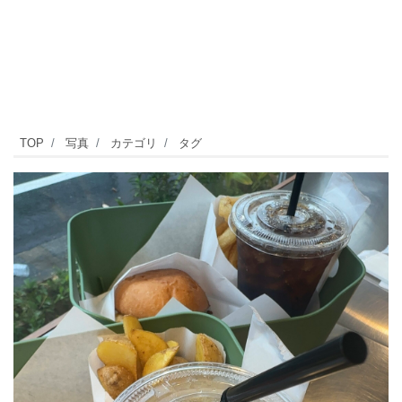
「カ
TOP
写真
カテゴリ
タグ
ト
レ
ア
通
り」
の
先
に
あ