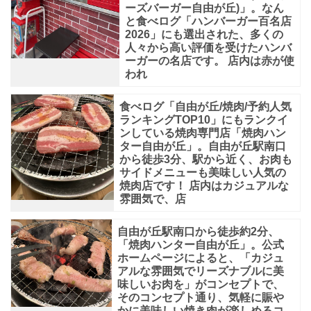
ーズバーガー自由が丘)」。なん
と食べログ「ハンバーガー百名店
2026」にも選出された、多くの
人々から高い評価を受けたハンバ
ーガーの名店です。 店内は赤が使
われ
食べログ「自由が丘/焼肉/予約人気
ランキングTOP10」にもランクイ
ンしている焼肉専門店「焼肉ハン
ター自由が丘」。自由が丘駅南口
から徒歩3分、駅から近く、お肉も
サイドメニューも美味しい人気の
焼肉店です！ 店内はカジュアルな
雰囲気で、店
自由が丘駅南口から徒歩約2分、
「焼肉ハンター自由が丘」。公式
ホームページによると、「カジュ
アルな雰囲気でリーズナブルに美
味しいお肉を」がコンセプトで、
そのコンセプト通り、気軽に賑や
かに美味しい焼き肉が楽しめるコ