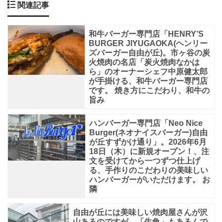
「炭
関連記事
火
和牛バーガー専門店「HENRY’S
焼
BURGER JIYUGAOKA(ヘンリー
肉
ズバーガー自由が丘)。市ヶ谷の炭
火焼肉の名店「炭火焼肉なかは
な
ら」のオーナーシェフ中原健太郎
か
が手掛ける、和牛バーガー専門店
です。 焼き方にこだわり、和牛の
は
旨み
ら」
ハンバーガー専門店「Neo Nice
の
Burger(ネオナイスバーガー)自由
が丘すずかけ通り」。2026年6月
18日（木）に新規オープン！、注
文を受けてから一つずつ仕上げ
る、手作りのこだわりの美味しい
ハンバーガーがいただけます。 お
隣
自由が丘には美味しい焼肉屋さんが沢
山あるのですが、「牛角」もあるんで