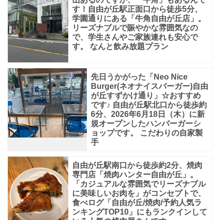
す！自由が丘駅正面口から徒歩5分、
学園通りにある「牛角自由が丘店」。
リーズナブルで賑やかな雰囲気なの
で、学生さんやご家族連れも安心で
す。 なんと飲み放題プラン
先日うかがった「Neo Nice
Burger(ネオナイスバーガー)自由
が丘すずかけ通り」☆おすすめ
です♪ 自由が丘駅北口から徒歩約
6分、2026年6月18日（木）に新
規オープンしたハンバーガーシ
ョップです。 こだわりの自家製
手
自由が丘駅南口から徒歩約2分、焼肉
専門店「焼肉ハンター自由が丘」。
「カジュアルな雰囲気でリーズナブル
に美味しいお肉を」がコンセプトで、
食べログ「自由が丘/焼肉/予約人気ラ
ンキングTOP10」にもランクインして