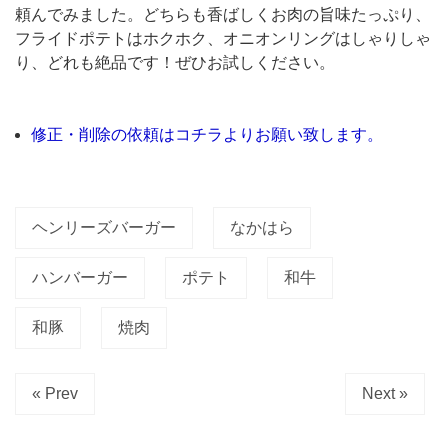
知
頼んでみました。どちらも香ばしくお肉の旨味たっぷり、
で
フライドポテトはホクホク、オニオンリングはしゃりしゃ
り、どれも絶品です！ぜひお試しください。
す
か。
市
修正・削除の依頼はコチラよりお願い致します。
ヶ
谷
の
ヘンリーズバーガー
なかはら
炭
ハンバーガー
ポテト
和牛
火
焼
和豚
焼肉
肉
の
« Prev
Next »
名
店