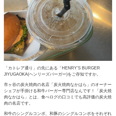
る
「HENRY’S
BURGER
JIYUGAOKA(ヘ
ン
リ
ー
ズ
バ
「カトレア通り」の先にある「HENRY’S BURGER
ー
JIYUGAOKA(ヘンリーズバーガー)をご存知ですか。
ガ
市ヶ谷の炭火焼肉の名店「炭火焼肉なかはら」のオーナー
ー)
シェフが手掛ける和牛バーガー専門店なんです！「炭火焼
を
肉なかはら」とは、食べログの口コミでも高評価の炭火焼
ご
肉の名店です。
存
和牛のシングルコンボ、和豚のシングルコンポをそれぞれ