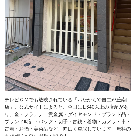
れ
て
い
る
「お
た
か
ら
や
自
由
テレビＣＭでも放映されている「おたからや自由が丘南口
が
店」。公式サイトによると、全国に1,640以上の店舗があ
丘
り、金・プラチナ・貴金属・ダイヤモンド・ブランド品・
南
ブランド時計・バッグ・切手・古銭・着物・カメラ・車・
古着・お酒・美術品など、幅広く買取しています。無料の
口