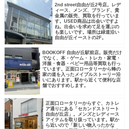
2nd street自由が丘2号店。レデ
ィース、メンズ、ブランド、貴
金属の販売、買取を行っていま
す。USED商品は出会いですよ
ね。出会いを求めて足を運ぶの
も楽しいです。場所は緑道沿い
自由が丘イーストの2F。
BOOKOFF 自由が丘駅前店。販売だけ
でなく、本・ゲーム・トレカ・家電・
洋服・食器・ベビー用品等買取も行っ
ています。正面口ロータリーから蜂の
家の道を入ったメイプルストーリー沿
いにあります。駅から近くて便利な店
舗でおすすめします。
正面口ロータリーからすぐ、カトレ
ア通りにある「セカンドストリート
自由が丘店」。メンズとレディース
アイテムを取り扱っています。駅か
ら近いので「新しい物入ったかな