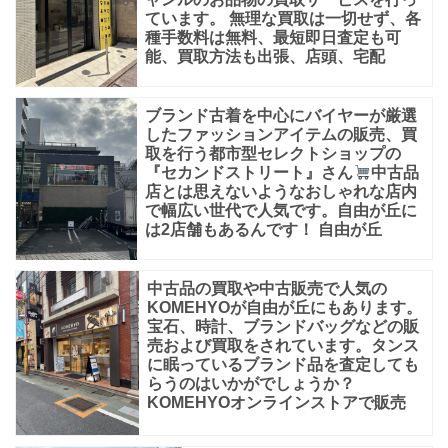
ダ
ています。 無理な買取は一切せず、各
種手数料は無料、最短即日査定も可
イ
能、買取方法も出張、店頭、宅配
ヤ
モ
ブランド古着を中心にバイヤーが厳選
ン
したファッションアイテムの販売、買
取を行う都市型セレクトショップの
ド・
『セカンドストリート』さん
中古品
店とは思えないようなおしゃれな店内
ブ
で幅広い世代で人気です。自由が丘に
ラ
は2店舗もあるんです！ 自由が丘
ン
ド
中古品の買取や中古販売で人気の
KOMEHYOが自由が丘にもあります。
品・
宝石、時計、ブランドバッグなどの販
売および買取をされています。タンス
に眠っているブランド品を査定しても
らうのはいかがでしょうか？
KOMEHYOオンラインストアで販売