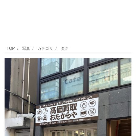
テ
TOP
写真
カテゴリ
タグ
レ
ビ
Ｃ
Ｍ
で
も
放
映
さ