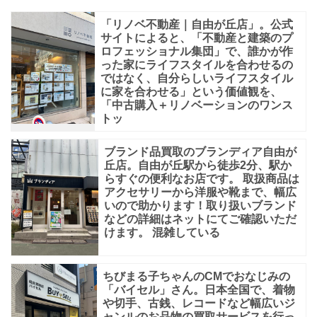
上
「リノベ不動産｜自由が丘店」。公式
の
サイトによると、「不動産と建築のプ
店
ロフェッショナル集団」で、誰かが作
った家にライフスタイルを合わせるの
舗
ではなく、自分らしいライフスタイル
に家を合わせる」という価値観を、
が
「中古購入＋リノベーションのワンス
あ
トッ
り、
ブランド品買取のブランディア自由が
金・
丘店。自由が丘駅から徒歩2分、駅か
プ
らすぐの便利なお店です。 取扱商品は
アクセサリーから洋服や靴まで、幅広
ラ
いので助かります！取り扱いブランド
などの詳細はネットにてご確認いただ
チ
けます。 混雑している
ナ・
貴
ちびまる子ちゃんのCMでおなじみの
金
「バイセル」さん。日本全国で、着物
や切手、古銭、レコードなど幅広いジ
属・
ャンルのお品物の買取サービスを行っ