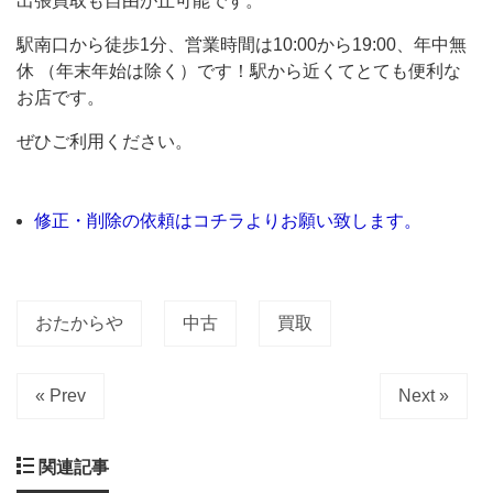
出張買取も自由が丘可能です。
店」。
公
駅南口から徒歩1分、営業時間は10:00から19:00、年中無
休 （年末年始は除く）です！駅から近くてとても便利な
式
お店です。
サ
イ
ぜひご利用ください。
ト
に
修正・削除の依頼はコチラよりお願い致します。
よ
る
と、
おたからや
中古
買取
全
国
« Prev
Next »
に
1,640
関連記事
以