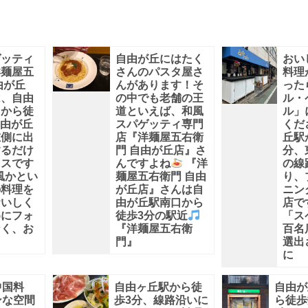
ゲッティ
自由が丘にはたく
おい
洋麺屋五
さんのパスタ屋さ
料理
由が丘
んがあります！そ
った
は、自由
の中でも老舗の王
ル・
口から徒
道といえば、和風
ル」
由が丘
スパゲッティ専門
くだ
左側に出
店『洋麺屋五右衛
丘駅
するだけ
門 自由が丘店』さ
分、
セスです
んですよね
『洋
の線
風かとい
麺屋五右衛門 自由
り、
の料理を
が丘店』さんは自
ニン
おいしく
由が丘駅南口から
店で
めにフォ
徒歩3分の駅近
「ス
なく、お
『洋麺屋五右衛
百名
門』
選出
に
中国料
自由ヶ丘駅から徒
自由が
ンな空間
歩3分、線路沿いに
ら徒歩