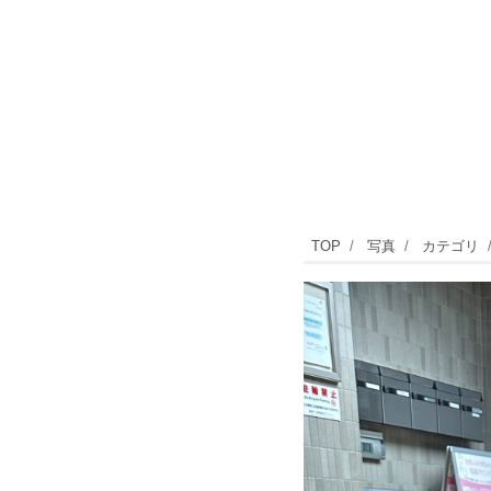
自
TOP
写真
カテゴリ
由
が
丘
駅