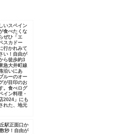
しいスペイン
が食べたくな
らぜひ「エ
ペスカドー
に行かれみて
さい！自由が
から徒歩約3
東急大井町線
路沿いにあ
ブルーのオー
グが目印のお
す。食べログ
ペイン料理・
店2024」にも
された、地元
丘駅正面口か
数秒！自由が