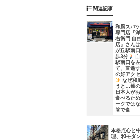
る
関連記事
と、
和風スパ
専門店『
お
右衛門 自
店』さん
箸
が丘駅南
歩3分
自
駅南口を
で
て、直進
の好アク
食
なぜ和
うと…麺
日本人が
べ
食べるた
ークでは
る
箸で食
パ
本格点心と
理、和モダ