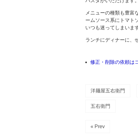
パスタがいただけます
丘
メニューの種類も豊富
ームソース系にトマト
店」。
いつも迷ってしまいま
公
ランチにディナーに、
式
修正・削除の依頼は
サ
イ
洋麺屋五右衛門
ト
五右衛門
に
« Prev
よ