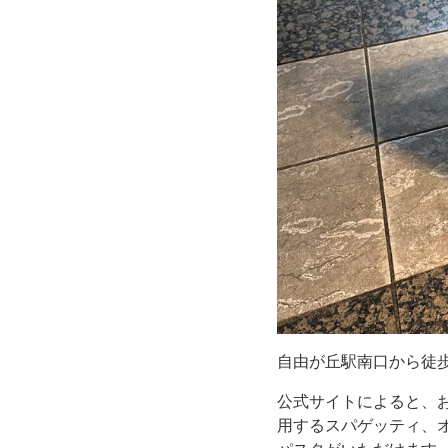
「洋
麺
屋
五
右
衛
門
自
自由が丘駅南口から徒
由
公式サイトによると、
用するスパゲッティ、
が