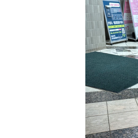
南
口
か
ら
徒
歩
約
3
分