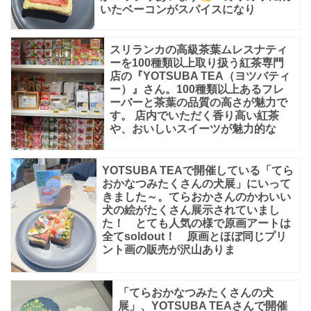
て
いたベーコンがスパイスになり
も
美
スリランカの高級茶葉ムレスナティ
ーを100種類以上取り扱う紅茶専門
味
店の『YOTSUBA TEA（ヨツバティ
ー）』さん。100種類以上あるフレ
し
ーバーと茶葉の品質の高さが魅力で
そ
す。 店内でいただく香り高い紅茶
や、おいしいスイーツが魅力的な
う
で
YOTSUBA TEAで開催している「てら
す。
おかなつみたくさんの犬展」にいって
写
きました～。てらおかさんのかわいい
犬の絵がたくさん展示されていまし
真
た！ とても人気の様で原画アートは
映
全てsoldout！ 原画とほぼ同じプリ
ント画の販売が沢山ありま
え
も
「てらおかなつみたくさんの犬
し
展」、YOTSUBA TEAさんで開催