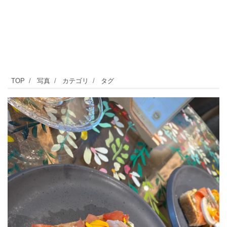
オ
TOP
写真
カテゴリ
タグ
ー
プ
ン
サ
ン
ド
は
3
種