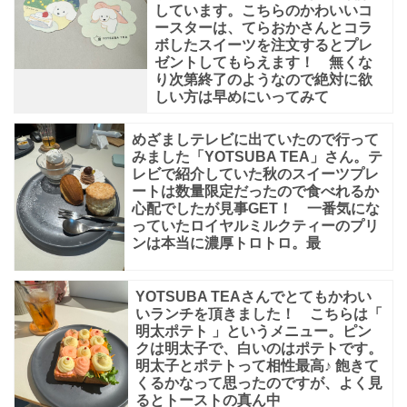
しています。こちらのかわいいコ
そ
ースターは、てらおかさんとコラ
う
ボしたスイーツを注文するとプレ
ゼントしてもらえます！ 無くな
な
り次第終了のようなので絶対に欲
の
しい方は早めにいってみて
で
めざましテレビに出ていたので行って
撮
みました「YOTSUBA TEA」さん。テ
レビで紹介していた秋のスイーツプレ
影
ートは数量限定だったので食べれるか
し
心配でしたが見事GET！ 一番気にな
っていたロイヤルミルクティーのプリ
て
ンは本当に濃厚トロトロ。最
イ
ン
YOTSUBA TEAさんでとてもかわい
ス
いランチを頂きました！ こちらは「
明太ポテト 」というメニュー。ピン
タ
クは明太子で、白いのはポテトです。
と
明太子とポテトって相性最高♪ 飽きて
くるかなって思ったのですが、よく見
か
るとトーストの真ん中