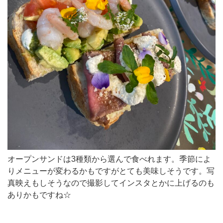
類
か
ら
選
ん
で
食
べ
れ
ま
す。
オープンサンドは3種類から選んで食べれます。季節によ
季
りメニューが変わるかもですがとても美味しそうです。写
節
真映えもしそうなので撮影してインスタとかに上げるのも
ありかもですね☆
に
よ