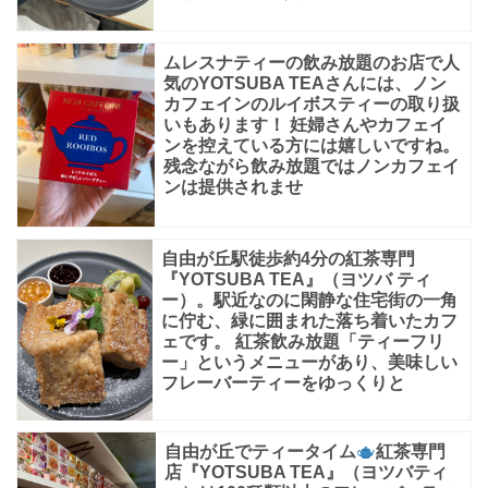
に
上
ムレスナティーの飲み放題のお店で人
げ
気のYOTSUBA TEAさんには、ノン
カフェインのルイボスティーの取り扱
る
いもあります！ 妊婦さんやカフェイ
ンを控えている方には嬉しいですね。
の
残念ながら飲み放題ではノンカフェイ
も
ンは提供されませ
あ
り
自由が丘駅徒歩約4分の紅茶専門
『YOTSUBA TEA』（ヨツバ ティ
ー）。駅近なのに閑静な住宅街の一角
に佇む、緑に囲まれた落ち着いたカフ
ェです。 紅茶飲み放題「ティーフリ
ー」というメニューがあり、美味しい
フレーバーティーをゆっくりと
自由が丘でティータイム
紅茶専門
店『YOTSUBA TEA』（ヨツバティ