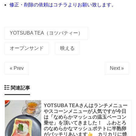
り
修正・削除の依頼はコチラよりお願い致します。
メ
ニ
ュ
YOTSUBA TEA（ヨツバティー）
ー
が
オープンサンド
映える
変
わ
« Prev
Next »
る
か
関連記事
も
で
YOTSUBA TEAさんはランチメニュー
やスコーンメニューが人気ですが今日
す
は「なめらかマッシュの温玉ベーコン
が
乗せ」を頂いてきました！ ふわとろ
のなめらかなマッシュポテトに半熟卵
と
がバッチリあいます
カリカリに焼