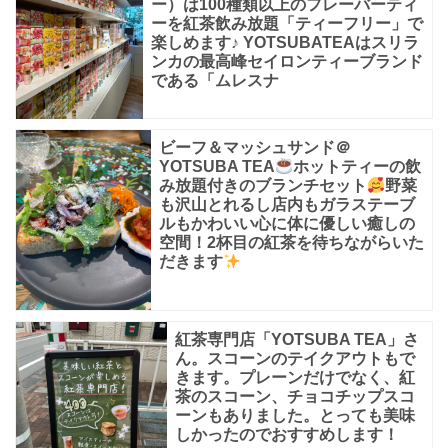
ー）は100種類以上のフレーバーティ
ーを紅茶飲み放題「ティーフリー」で
楽しめます♪ YOTSUBATEAはスリラ
ンカの最高峰セイロンティーブランド
である「ムレスナ
ビーフ＆マッシュサンド＠
YOTSUBA TEA
ホットティーの飲
み放題付きのブランチセット
野菜
も沢山とれるし店内もガラステーブ
ルもかわいい心に体に優しい癒しの
空間！2杯目の紅茶を待ちながらいた
だきます
紅茶専門店「YOTSUBA TEA」さ
ん。スコーンのテイクアウトもで
きます。プレーンだけでなく、紅
茶のスコーン、チョコチップスコ
ーンもありました。とっても美味
しかったのでおすすめします！