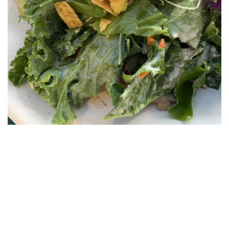
な
サ
ラ
ダ
を
召
し
上
が
り
た
い
な
ら
「ケ