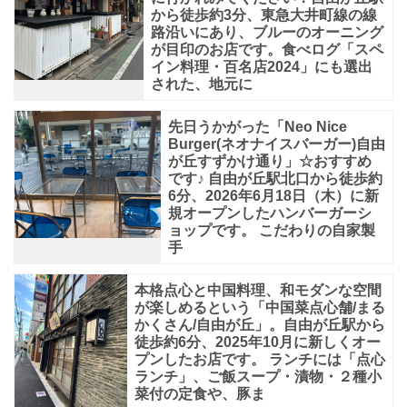
現
から徒歩約3分、東急大井町線の線
代
路沿いにあり、ブルーのオーニング
が目印のお店です。食べログ「スペ
イン料理・百名店2024」にも選出
された、地元に
先日うかがった「Neo Nice
Burger(ネオナイスバーガー)自由
が丘すずかけ通り」☆おすすめ
です♪ 自由が丘駅北口から徒歩約
6分、2026年6月18日（木）に新
規オープンしたハンバーガーシ
ョップです。 こだわりの自家製
手
本格点心と中国料理、和モダンな空間
が楽しめるという「中国菜点心舗/まる
かくさん/自由が丘」。自由が丘駅から
徒歩約6分、2025年10月に新しくオー
プンしたお店です。 ランチには「点心
ランチ」、ご飯スープ・漬物・２種小
菜付の定食や、豚ま