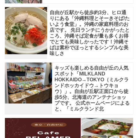
自由が丘駅から徒歩約3分、ヒロ通
りにある「沖縄料理とそーきそば/た
いよう食堂」。沖縄の家庭料理のお
店です。 先日ランチにうかがったと
ころ、沖縄そば定食が量も多くお得
でとても美味しかったです！沖縄そ
ばは素朴でほっとするシンプルな美
味しさ
キッズも楽しめる自由が丘の人気
スポット「MILKLAND
HOKKAIDO→TOKYO（ミルクラ
ンドホッカイドウ→トウキョ
ウ）」。自由が丘駅正面口から徒
歩5分、北海道のアンテナショッ
プです。 公式ホームページによる
と、「ミルクランド北