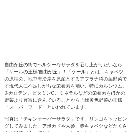
ー
ル
の
王
様/
自
由
自由が丘の街でヘルシーなサラダを召し上がりたいなら
が
「ケールの王様/自由が丘」！「ケール」とは、キャベツ
丘」！
の原種の、地中海沿岸を原産とするアブラナ科の葉野菜で
「ケ
す現代人に不足しがちな栄養素を補い、特にカルシウム、
β-カロテン、ビタミンC、ミネラルなどの栄養素をほかの
ー
野菜より豊富に含んでいることから「緑黄色野菜の王様」
ル」
「スーパーフード」といわれています。
と
写真は「チキンオーバーサラダ」です。リンゴをトッピン
は、
グしてみました。アボカドや人参、赤キャベツなどたくさ
キ