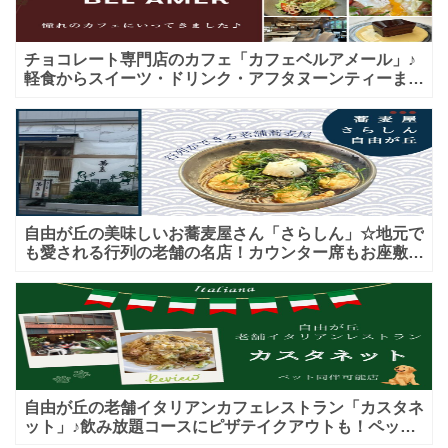
チョコレート専門店のカフェ「カフェベルアメール」♪
軽食からスイーツ・ドリンク・アフタヌーンティーまで
★子連れＯＫ！ギフトにも！
自由が丘の美味しいお蕎麦屋さん「さらしん」☆地元で
も愛される行列の老舗の名店！カウンター席もお座敷も
♪テイクアウトメニューもあり！
自由が丘の老舗イタリアンカフェレストラン「カスタネ
ット」♪飲み放題コースにピザテイクアウトも！ペット
入店可能♪喫煙可能な開放的なテラス席あり♪