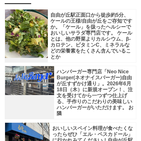
と
自由が丘駅正面口から徒歩約5分、
す
ケールの王様/自由が丘をご存知です
る
か。「ケール」を扱ったヘルシーで
おいしいサラダ専門店です。 ケール
ア
とは、他の野菜よりカルシウム、β-
カロテン、ビタミンC、ミネラルな
ブ
どの栄養素をたくさん含んでいるこ
ラ
とか
ナ
ハンバーガー専門店「Neo Nice
科
Burger(ネオナイスバーガー)自由
の
が丘すずかけ通り」。2026年6月
18日（木）に新規オープン！、注
葉
文を受けてから一つずつ仕上げ
る、手作りのこだわりの美味しい
野
ハンバーガーがいただけます。 お
菜
隣
で
おいしいスペイン料理が食べたくな
す
ったらぜひ「エル・ペスカドール」
に行かれみてください！自由が丘駅