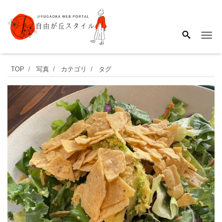
Me
自
TOP
写真
カテゴリ
タグ
由
が
丘
の
街
で
ヘ
ル
シ
ー