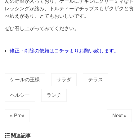
んの野菜が入っており、ケールにチキンにクリーミィなド
ャ
レッシングが絡み、トルティーヤチップスもザクザクと食
ベ
べ応えがあり、とてもおいしいです。
ツ
ぜひ召し上がってみてください。
の
原
修正・削除の依頼はコチラよりお願い致します。
種
の、
地
ケールの王様
サラダ
テラス
中
海
ヘルシー
ランチ
沿
岸
« Prev
Next »
を
原
関連記事
産