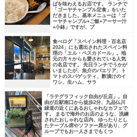
ばを味わえるお店です。 ランチで
「ゴーヤチャンプル定食」をいた
だきました。基本メニューは「ゴ
ーヤチャンプル+ご飯+アーサー汁
+小鉢」ですが、プ
食べログ「スペイン料理・百名店
2024」にも選出されたスペイン料
理の「エル・ペスカドール」。地
元の方々からも愛されている人気
の名店です。 先日ランチでうかが
いましたが、魚介のパエリア、ト
マトのスパゲッティ、酢漬けのイ
ワシ、生ハム、サラ
「ラテグラフィック自由が丘店」。自
由が丘駅南口から徒歩2分、九品仏川
緑道の近くにあるおしゃれなカフェで
す。 まるで海外のお店のような、洗練
されたおしゃれな店内、ゆったりとし
たテーブル席やソファー席があり、グ
ループでもお一人さまでもくつ