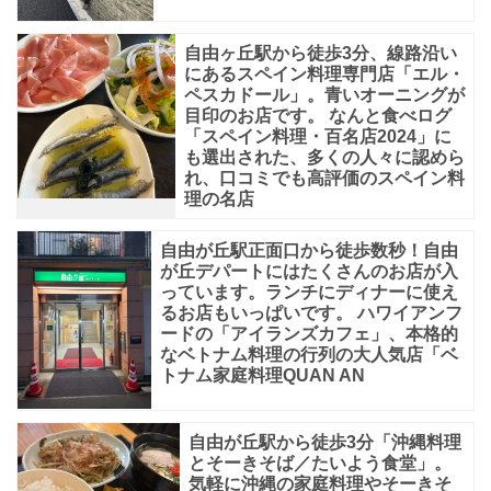
自由ヶ丘駅から徒歩3分、線路沿い
にあるスペイン料理専門店「エル・
ペスカドール」。青いオーニングが
目印のお店です。 なんと食べログ
「スペイン料理・百名店2024」に
も選出された、多くの人々に認めら
れ、口コミでも高評価のスペイン料
理の名店
自由が丘駅正面口から徒歩数秒！自由
が丘デパートにはたくさんのお店が入
っています。ランチにディナーに使え
るお店もいっぱいです。 ハワイアンフ
ードの「アイランズカフェ」、本格的
なベトナム料理の行列の大人気店「ベ
トナム家庭料理QUAN AN
自由が丘駅から徒歩3分「沖縄料理
とそーきそば／たいよう食堂」。
気軽に沖縄の家庭料理やそーきそ