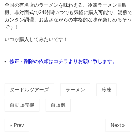
ッ
全国の有名店のラーメンを味わえる、冷凍ラーメン自販
ト
機、非対面式で24時間いつでも気軽に購入可能で、湯煎で
カンタン調理、お店さながらの本格的な味が楽しめるそう
「東
です！
急
ス
いつか購入してみたいです！
ト
ア」
修正・削除の依頼はコチラよりお願い致します。
の
入
り
ヌードルツアーズ
ラーメン
冷凍
口
前
自動販売機
自販機
に、
面
« Prev
Next »
白