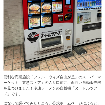
ウ
ィ
ズ
自
由
が
丘」
の
ス
ー
パ
便利な商業施設「フレル・ウィズ自由が丘」のスーパーマ
ー
ーケット「東急ストア」の入り口前に、面白い自動販売機
マ
を見つけました！冷凍ラーメンの自販機「ヌードルツアー
ー
ズ」です。
ケ
になって調べてみたところ、公式ホームページによると、