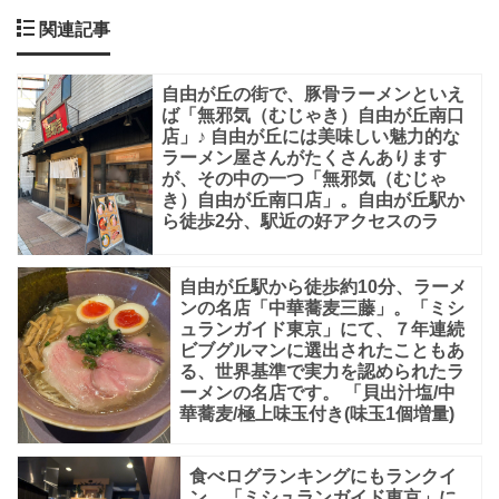
い
関連記事
自
動
自由が丘の街で、豚骨ラーメンといえ
販
ば「無邪気（むじゃき）自由が丘南口
店」♪ 自由が丘には美味しい魅力的な
売
ラーメン屋さんがたくさんあります
機
が、その中の一つ「無邪気（むじゃ
き）自由が丘南口店」。自由が丘駅か
を
ら徒歩2分、駅近の好アクセスのラ
見
つ
自由が丘駅から徒歩約10分、ラーメ
ンの名店「中華蕎麦三藤」。「ミシ
け
ュランガイド東京」にて、７年連続
ま
ビブグルマンに選出されたこともあ
る、世界基準で実力を認められたラ
し
ーメンの名店です。 「貝出汁塩/中
た！
華蕎麦/極上味玉付き(味玉1個増量)
冷
食べログランキングにもランクイ
凍
ン、「ミシュランガイド東京」に