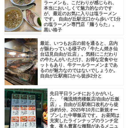
ラーメンも、こだわりが感じられ、
本当においしくて魅力的なのです
が、最近のお気に入りは塩ラーメン
です。 自由が丘駅北口から歩いて1分
の塩ラーメン専門店「麺うらた」。
黒い格子
最近、いつもお店の前を通ると、店内
が賑わっている様子の「牛たん焼き仙
台辺見自由が丘店」。気軽にこだわり
の牛たんがいただけ、お得な定食やセ
ットもあり、牛テールラーメンまであ
るのが魅力なのではないでしょうか。
自由が丘駅南口から徒歩2分と
先日平日ランチにおうかがいし
た、「俺流焼売楼飯店/自由が丘飯
店」。自由が丘駅南口改札から徒
歩約5分、2025年10月に新規オー
プンした中華飯店です。 お昼間は
充実したラインナップのランチ定
食、夜も豊富な種類があるメニュ