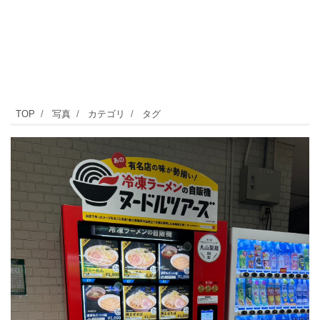
便
TOP
写真
カテゴリ
タグ
利
な
商
業
施
設
「フ
レ
ル・