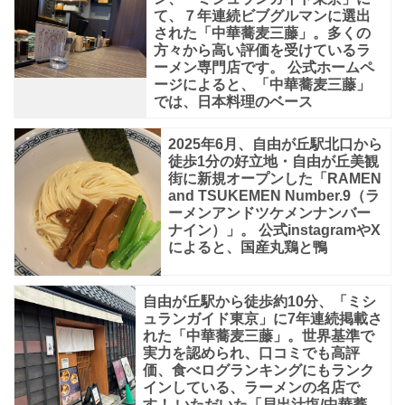
ラ
て、７年連続ビブグルマンに選出
された「中華蕎麦三藤」。多くの
ー
方々から高い評価を受けているラ
メ
ーメン専門店です。 公式ホームペ
ージによると、「中華蕎麦三藤」
ン
では、日本料理のベース
の
2025年6月、自由が丘駅北口から
自
徒歩1分の好立地・自由が丘美観
販
街に新規オープンした「RAMEN
and TSUKEMEN Number.9（ラ
機
ーメンアンドツケメンナンバー
「ヌ
ナイン）」。 公式instagramやX
によると、国産丸鶏と鴨
ー
ド
自由が丘駅から徒歩約10分、「ミシ
ル
ュランガイド東京」に7年連続掲載さ
れた「中華蕎麦三藤」。世界基準で
ツ
実力を認められ、口コミでも高評
ア
価、食べログランキングにもランク
インしている、ラーメンの名店で
ー
す！ いただいた「貝出汁塩/中華蕎