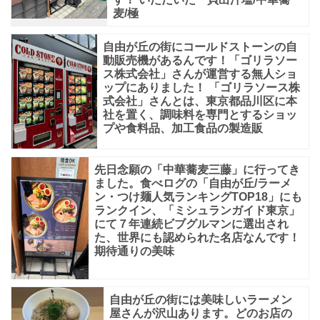
ズ」
麦/極
自由が丘の街にコールドストーンの自
動販売機があるんです！「ゴリラソー
ス株式会社」さんが運営する無人ショ
ップにありました！ 「ゴリラソース株
式会社」さんとは、東京都品川区に本
社を置く、調味料を専門とするショッ
プや食料品、加工食品の製造販
先日念願の「中華蕎麦三藤」に行ってき
ました。食べログの「自由が丘/ラーメ
ン・つけ麺人気ランキングTOP18」にも
ランクイン、「ミシュランガイド東京」
にて７年連続ビブグルマンに選出され
た、世界にも認められた名店なんです！
期待通りの美味
自由が丘の街には美味しいラーメン
屋さんが沢山あります。どのお店の