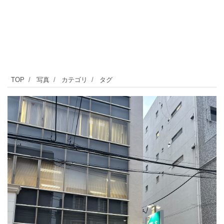
自
TOP
写真
カテゴリ
タグ
由
が
丘
駅
徒
歩
3
分、
「河