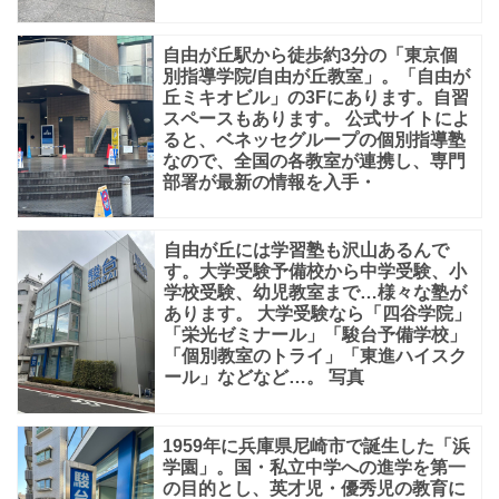
と
り
自由が丘駅から徒歩約3分の「東京個
別指導学院/自由が丘教室」。「自由が
に
丘ミキオビル」の3Fにあります。自習
合
スペースもあります。 公式サイトによ
ると、ベネッセグループの個別指導塾
わ
なので、全国の各教室が連携し、専門
せ
部署が最新の情報を入手・
た
学
自由が丘には学習塾も沢山あるんで
す。大学受験予備校から中学受験、小
習
学校受験、幼児教室まで…様々な塾が
あります。 大学受験なら「四谷学院」
サ
「栄光ゼミナール」「駿台予備学校」
ポ
「個別教室のトライ」「東進ハイスク
ール」などなど…。 写真
ー
ト。」
1959年に兵庫県尼崎市で誕生した「浜
だ
学園」。国・私立中学への進学を第一
の目的とし、英才児・優秀児の教育に