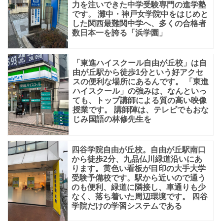
力を注いできた中学受験専門の進学塾
です。 灘中・神戸女学院中をはじめと
した関西最難関中学へ、多くの合格者
数日本一を誇る「浜学園」
「東進ハイスクール自由が丘校」は自
由が丘駅から徒歩1分という好アクセ
スの便利な場所にあるんです。 「東進
ハイスクール」の強みは、なんといっ
ても、トップ講師による質の高い映像
授業です。 講師陣は、テレビでもおな
じみ国語の林修先生を
四谷学院自由が丘校。自由が丘駅南口
から徒歩2分、九品仏川緑道沿いにあ
ります。黄色い看板が目印の大手大学
受験予備校です。駅から近いので通う
のも便利、緑道に隣接し、車通りも少
なく、落ち着いた周辺環境です。 四谷
学院だけの学習システムである