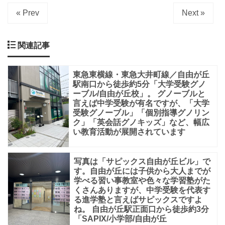
法」
« Prev
Next »
と
は、
関連記事
「高
品
東急東横線・東急大井町線／自由が丘
質
駅南口から徒歩約5分「大学受験グノ
ーブル/自由が丘校」。 グノーブルと
な
言えば中学受験が有名ですが、「大学
映
受験グノーブル」「個別指導グノリン
ク」「英会話グノキッズ」など、幅広
像
い教育活動が展開されています
授
業
写真は「サピックス自由が丘ビル」で
と
す。自由が丘には子供から大人までが
学べる習い事教室や色々な学習塾がた
一
くさんありますが、中学受験を代表す
る進学塾と言えばサピックスですよ
人
ね。 自由が丘駅正面口から徒歩約3分
ひ
「SAPIX/小学部/自由が丘