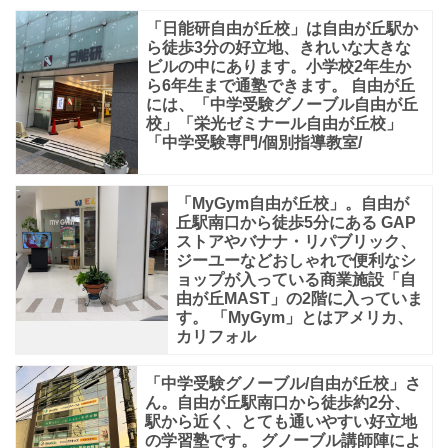
「日能研自由が丘校」は自由が丘駅か
ら徒歩3分の好立地、きれいな大きな
ビルの中にあります。小学校2年生か
ら6年生まで通塾できます。 自由が丘
には、「中学受験グノーブル自由が丘
校」「栄光ゼミナール自由が丘校」
「中学受験専門/個別指導教室/
「MyGym自由が丘校」。自由が
丘駅南口から徒歩5分にある GAP
ストアやバナナ・リパブリック、
ジーユーなどおしゃれで便利なシ
ョップが入っている商業施設「自
由が丘MAST」の2階に入っていま
す。 「MyGym」とはアメリカ、
カリフォル
「中学受験グノーブル/自由が丘校」さ
ん。自由が丘駅南口から徒歩約2分、
駅から近く、とても通いやすい好立地
の学習塾です。 グノーブル講師陣によ