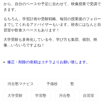
ム
から、自分のペースや予定に合わせて、映像授業で受講で
ペ
きます。
ー
もちろん、学習計画や受験戦略、毎回の授業後のフォロー
ジ
までしてくれるアドバイザーもいます。校舎にはなんと自
に
習室や飲食スペースもあります！
よ
大学受験も多角化している今、学び方も集団、個別、映
る
像…いろいろですよね！
と、
「マ
修正・削除の依頼はコチラよりお願い致します。
ナ
ビ
ス
河合塾マナビス
予備校
塾
の
学
大学受験
学習塾
河合塾
自習室
習