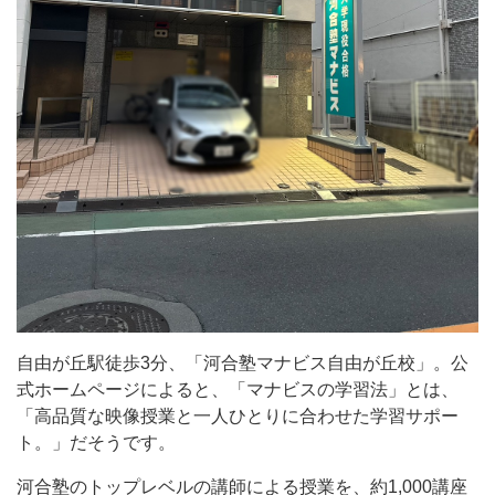
合
塾
マ
ナ
ビ
ス
自
由
が
丘
校」。
自由が丘駅徒歩3分、「河合塾マナビス自由が丘校」。公
公
式ホームページによると、「マナビスの学習法」とは、
式
「高品質な映像授業と一人ひとりに合わせた学習サポー
ホ
ト。」だそうです。
ー
河合塾のトップレベルの講師による授業を、約1,000講座