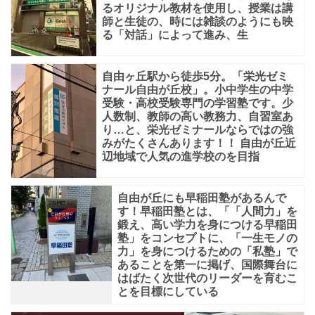
るオリジナル教材を使用し、授業は講
師と生徒の、時には雑談のようにも映
る「対話」によって進み、生
自由ヶ丘駅から徒歩5分。「栄光ゼミ
ナール自由が丘校」。小中学生の中学
受験・高校受験専門の学習塾です。少
人数制、教師の高い教務力、自習室あ
り…と、栄光ゼミナールならではの強
みがたくさんあります！！ 自由が丘近
辺地域で人気の進学校のを目指
自由が丘にも早稲田塾があるんで
す！早稲田塾とは、「「人間力」を
鍛え、高い学力を身につける早稲田
塾」をコンセプトに、「一生モノの
力」を身につけるための「私塾」で
あることを第一に掲げ、国際舞台に
はばたく次世代のリーダーを育むこ
とを目標にしている