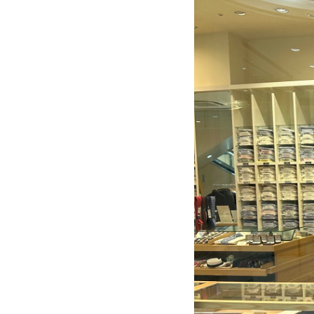
シ
ャ
ツ
鎌
倉/
自
由
が
丘