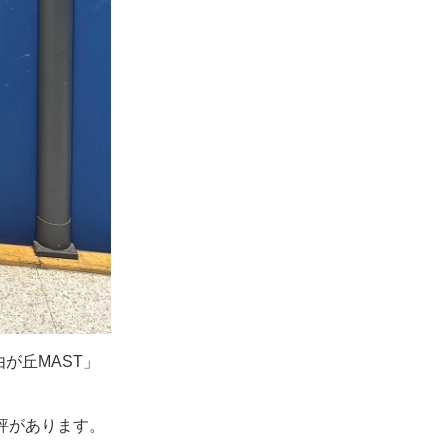
が丘MAST」
評があります。