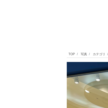
「メ
TOP
写真
カテゴリ
ー
カ
ー
ズ