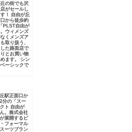
が丘の街でも沢
お店がセールし
す！ 自由が丘
面口から徒歩約
「PLST自由が
」。ウィメンズ
でなくメンズア
ムも取り扱う、
とした路面店で
くりとお買い物
めます。 シン
でベーシックで
丘駅正面口か
2分の「スー
クト 自由が
ん。株式会社
が展開するビ
・フォーマル
スーツブラン