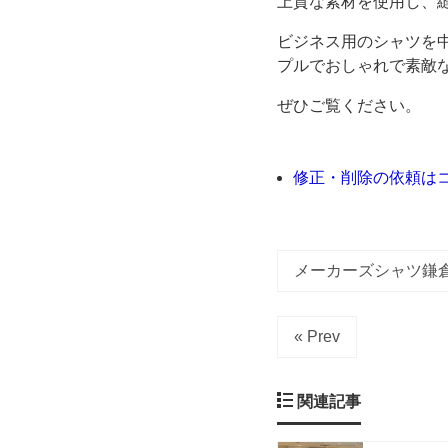
上質な素材を使用し、
に
ビジネス用のシャツを
プルでおしゃれで素敵
あ
ぜひご覧ください。
る
商
修正・削除の依頼は
業
施
メーカーズシャツ鎌
設
« Prev
「自
関連記事
由