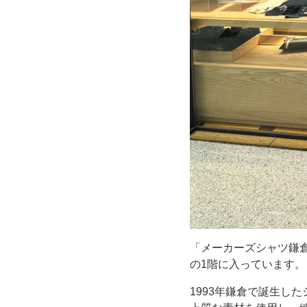
MAST
店」。
九
品
仏
川
緑
道
「メーカーズシャツ鎌倉
沿
の1階に入っています。
1993年鎌倉で誕生し
い