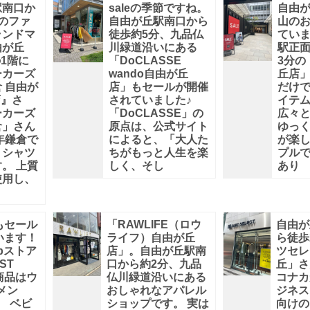
駅南口か
saleの季節ですね。
自由
のファ
自由が丘駅南口から
山の
ランドマ
徒歩約5分、九品仏
ていま
由が丘
川緑道沿いにある
駅正
の1階に
「DoCLASSE
3分の
ーカーズ
wando自由が丘
丘店
 自由が
店」もセールが開催
だけ
店』さ
されていました♪
イテ
ーカーズ
「DoCLASSE」の
広々
倉」さん
原点は、公式サイト
ゆっ
3年鎌倉で
によると、「大人た
が楽し
、シャツ
ちがもっと人生を楽
プル
。 上質
しく、そし
あり
使用し、
もセール
「RAWLIFE（ロウ
自由が
います！
ライフ）自由が丘
ら徒歩
pストア
店」。自由が丘駅南
ツセレ
ST
口から約2分、九品
丘」さ
商品はウ
仏川緑道沿いにある
コナカ
メン
おしゃれなアパレル
ジネス
、 ベビ
ショップです。 実は
向けの