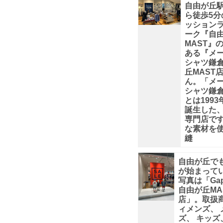
自由が丘
が
ら徒歩5分
ッション
丘
ーク『自
MAST』
ある『メ
MAST」
シャツ鎌倉
丘MAST
の
ん。「メ
シャツ鎌
とは199
1
誕生した
専門店です
階
な素材を
縫
に
自由が丘で
が始まって
入
写真は「Ga
自由が丘MA
っ
店」。取扱
ィメンズ、 
ズ、 キッズ