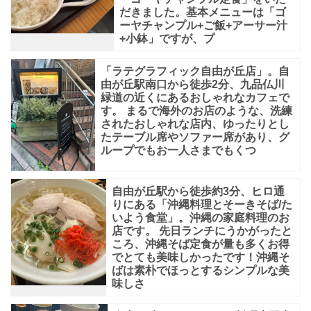
だきました。基本メニューは「ゴ
ーヤチャンプル+ご飯+アーサー汁
+小鉢」ですが、プ
「ラテグラフィック自由が丘店」。自
由が丘駅南口から徒歩2分、九品仏川
緑道の近くにあるおしゃれなカフェで
す。 まるで海外のお店のような、洗練
されたおしゃれな店内、ゆったりとし
たテーブル席やソファー席があり、グ
ループでもお一人さまでもくつ
自由が丘駅から徒歩約3分、ヒロ通
りにある「沖縄料理とそーきそば/た
いよう食堂」。沖縄の家庭料理のお
店です。 先日ランチにうかがったと
ころ、沖縄そば定食が量も多くお得
でとても美味しかったです！沖縄そ
ばは素朴でほっとするシンプルな美
味しさ