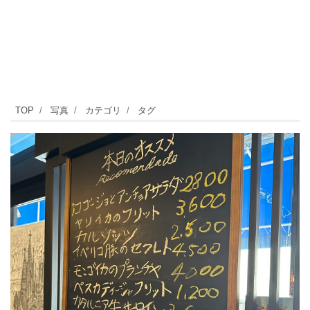
ス
TOP
写真
カテゴリ
タグ
ペ
イ
ン
料
理
専
門
店
「エ