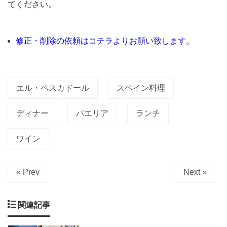
てください。
ら
徒
歩
修正・削除の依頼はコチラよりお願い致します。
3
分、
東
エル・ペスカドール
スペイン料理
急
大
ディナー
パエリア
ランチ
井
ワイン
町
線
の
« Prev
Next »
線
路
関連記事
沿