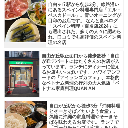
自由ヶ丘駅から徒歩3分、線路沿い
にあるスペイン料理専門店「エル・
ペスカドール」。青いオーニングが
目印のお店です。 なんと食べログ
「スペイン料理・百名店2024」に
も選出された、多くの人々に認めら
れ、口コミでも高評価のスペイン料
理の名店
自由が丘駅正面口から徒歩数秒！自由
が丘デパートにはたくさんのお店が入
っています。ランチにディナーに使え
るお店もいっぱいです。 ハワイアンフ
ードの「アイランズカフェ」、本格的
なベトナム料理の行列の大人気店「ベ
トナム家庭料理QUAN AN
自由が丘駅から徒歩3分「沖縄料理
とそーきそば／たいよう食堂」。
気軽に沖縄の家庭料理やそーきそ
ばを味わえるお店です。 ランチで
「ゴーヤチャンプル定食」をいた