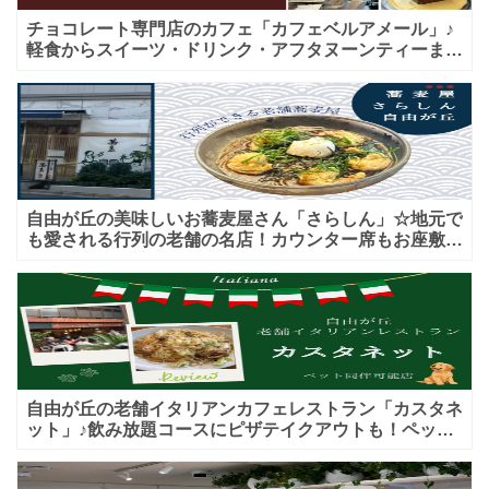
チョコレート専門店のカフェ「カフェベルアメール」♪
軽食からスイーツ・ドリンク・アフタヌーンティーまで
★子連れＯＫ！ギフトにも！
自由が丘の美味しいお蕎麦屋さん「さらしん」☆地元で
も愛される行列の老舗の名店！カウンター席もお座敷も
♪テイクアウトメニューもあり！
自由が丘の老舗イタリアンカフェレストラン「カスタネ
ット」♪飲み放題コースにピザテイクアウトも！ペット
入店可能♪喫煙可能な開放的なテラス席あり♪