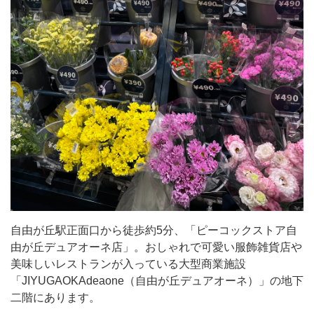
徒
歩
約
5
分、
「ピ
ー
コ
ッ
ク
ス
自由が丘駅正面口から徒歩約5分、「ピーコックストア自
ト
由が丘デュアオーネ店」。おしゃれで可愛い服飾雑貨店や
ア
美味しいレストランが入っている大型商業施設
自
「JIYUGAOKAdeaone（自由が丘デュアオーネ）」の地下
二階にあります。
由