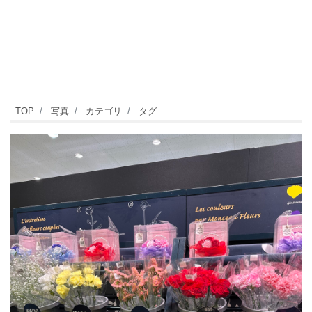
自
TOP
写真
カテゴリ
タグ
由
が
丘
駅
正
面
口
か
ら