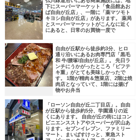
仏川緑道沿いにある商業施設には、地
下にスーパーマーケット「食品館あお
ば自由が丘店」、一階に「薬マツモト
キヨシ自由が丘店」があります。 薬局
とスーパーマーケットがこんなに近く
にあると、日常のお買物一度で
自由が丘駅から徒歩約3分、ヒロ
通り沿いにあるお肉専門店「黒毛
和 牛/腰塚/自由が丘店」。 先日ラ
ンチにうかがったところ「ビフテ
キ重」がとても美味しかったで
す。 1階が精肉＆惣菜店、2階は焼
肉店となっていて、1階には揚げ
物やお弁当
「ローソン自由が丘二丁目店」。自由
が丘駅から徒歩約5分、学園通りの近
くにあります。 自由が丘の街にはコン
ビニエンスストアやスーパーが沢山あ
ります。セブンイレブン、ファミリー
マート、まいばすけっと、東急スト