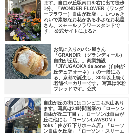
ます。自由が丘駅南口を右に出て徒歩
ラ
1分、「WONDER FLOWER（ワンダ
ン
ーフラワー）自由が丘店」。いつもき
れいで素敵なお花がある小さなお花屋
が
さん、スモールフラワースタンドで
入
す。 公式サイトによると
っ
て
お気に入りのパン屋さん
「GRANDIR （グランディール）
い
自由が丘店」。商業施設
る
「JIYUGAOKA de aone（自由が
丘デュアオーネ）」の一階にあ
大
る、京都で誕生し、30年以上続く
老舗ベーカリーです。 写真は米粉
型
ブレッドです。公式
商
業
自由が丘の街にはコンビニも沢山あり
ます。写真は24時間営業の「ローソン
施
自由が丘二丁目」。ローソンは自由が
設
丘に他にも「ローソンLAWSON＋
toks自由が丘下りホーム店」「ローソ
「JIYUGA
ン自由ケ丘店」「ローソン・スリーエ