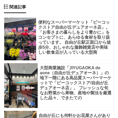
愛
関連記事
い
服
便利なスーパーマーケット「ピーコッ
飾
クストア自由が丘デュアオーネ店」。
「お客さまの暮らしをより豊かに」を
雑
コンセプトに、あらゆる食材を取り扱
貨
っています。 自由が丘駅正面口から徒
歩5分、おしゃれな服飾雑貨店や美味
店
しい飲食店が入っている大型商
や
美
大型商業施設「JIYUGAOKA de
aone（自由が丘デュアオーネ）」の
味
地下一階にある高品質スーパーマーケ
し
ットで「ピーコックストア/自由が丘
デュアオーネ店」。 フレッシュな旬
い
なお野菜から果物、産地や製法を厳選
レ
した品々、できたての
ス
ト
自由が丘にも何軒かお花屋さんがあり