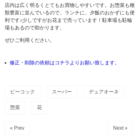
が
店内は広く明るくとてもお買物しやすいです。お惣菜も種
丘
類豊富に並んでいるので、ランチに、夕飯のおかずにも便
利です♪少しですがお花まで売っています！駐車場も駐輪
デ
場もあるので助かります。
ュ
ア
ぜひご利用ください。
オ
ー
修正・削除の依頼はコチラよりお願い致します。
ネ
店」。
お
ピーコック
スーパー
デュアオーネ
し
ゃ
惣菜
花
れ
で
« Prev
Next »
可