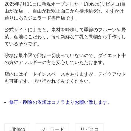
2025年7月11日に新規オープンした「L’ibisco(リビスコ)自
が
由が丘店」。自由が丘駅正面口から徒歩約6分、すずかけ
丘
通りにあるジェラード専門店です。
駅
公式サイトによると、素材を吟味して季節のフルーツや野
正
菜、産地にこだわり、毎朝新鮮な牛乳と果物から手作りし
面
ているそうです。
口
砂糖は最小限で卵は一切使っていないので、ダイエット中
か
の方やアレルギーの方も安心していただけます。
ら
店内にはイートインスペースもありますが、テイクアウト
徒
も可能です。ぜひ行かれてみてください。
歩
約
6
修正・削除の依頼はコチラよりお願い致します。
分、
す
ず
L’ibisco
ジェラード
リビスコ