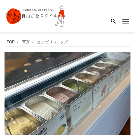
Me
2025
TOP
写真
カテゴリ
タグ
年
7
月
11
日
に
新
規
オ
ー