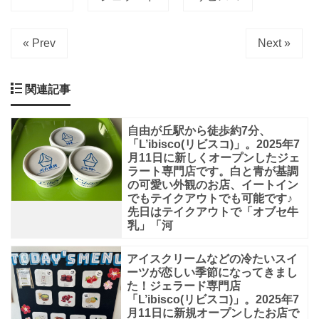
か
け
« Prev
Next »
通
り
関連記事
に
あ
自由が丘駅から徒歩約7分、
る
「L’ibisco(リビスコ)」。2025年7
月11日に新しくオープンしたジェ
ジ
ラート専門店です。白と青が基調
の可愛い外観のお店、イートイン
ェ
でもテイクアウトでも可能です♪
ラ
先日はテイクアウトで「オブセ牛
乳」「河
ー
ド
アイスクリームなどの冷たいスイ
専
ーツが恋しい季節になってきまし
た！ジェラード専門店
門
「L’ibisco(リビスコ)」。2025年7
月11日に新規オープンしたお店で
店