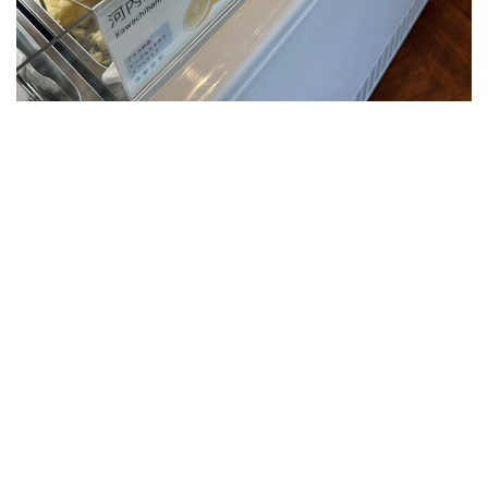
プ
ン
し
た
「L’ibisco(リ
ビ
ス
コ)
自
由
が
丘
店」。
自
由