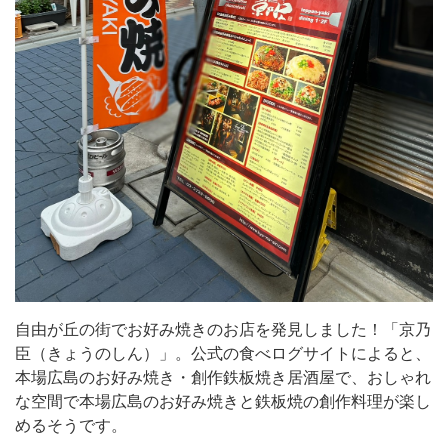
焼
き
の
お
店
を
発
見
し
ま
し
自由が丘の街でお好み焼きのお店を発見しました！「京乃
た！
臣（きょうのしん）」。公式の食べログサイトによると、
「京
本場広島のお好み焼き・創作鉄板焼き居酒屋で、おしゃれ
乃
な空間で本場広島のお好み焼きと鉄板焼の創作料理が楽し
めるそうです。
臣