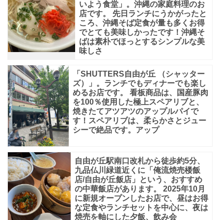
いよう食堂」。沖縄の家庭料理のお
店です。 先日ランチにうかがったと
ころ、沖縄そば定食が量も多くお得
でとても美味しかったです！沖縄そ
ばは素朴でほっとするシンプルな美
味しさ
「SHUTTERS自由が丘 （シャッター
ズ）」。ランチでもディナーでも楽し
めるお店です。 看板商品は、国産豚肉
を100％使用した極上スペアリブと、
焼きたてアツアツのアップルパイで
す！スペアリブは、柔らかさとジュー
シーで絶品です。アップ
自由が丘駅南口改札から徒歩約5分、
九品仏川緑道近くに「俺流焼売楼飯
店/自由が丘飯店」という、おすすめ
の中華飯店があります。 2025年10月
に新規オープンしたお店で、昼はお得
な定食やランチセットを中心に、夜は
焼売を軸にした夕飯、飲み会