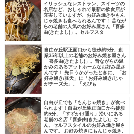
イリッシュなレストラン、スイーツの
創
名店など、おしゃれで最新の飲食店が
作
充実していますが、お好み焼きやもん
じゃ焼きも食べられるんです！ 昔なが
鉄
らの老舗の人気のお好み屋さん「喜多
板
由(きたよし)」。セルフスタ
焼
き
自由が丘駅正面口から徒歩約5分、創
業35年以上の老舗のお好み焼き屋さん
居
「喜多由(きたよし)」。昔ながらの温
酒
かみのあるアットホームなお好み屋さ
んです！ 先日うかがったときに、「お
屋
好み焼き/豚天」に「お好み焼き/じゃ
がチーズ天」、「えびも
で、
お
自由が丘でも「もんじゃ焼き」が食べ
し
られます！自由が丘駅正面口から徒歩
ゃ
約5分、「すずかけ通り」沿いにある
老舗の名店「喜多由(きたよし)」さ
れ
ん。セルフスタイルのお好み焼き屋さ
な
んです。 お好み焼きにもんじゃ焼き、