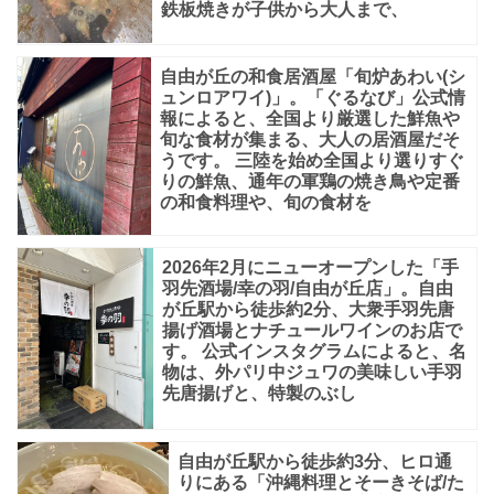
鉄板焼きが子供から大人まで、
空
自由が丘の和食居酒屋「旬炉あわい(シ
ュンロアワイ)」。「ぐるなび」公式情
報によると、全国より厳選した鮮魚や
旬な食材が集まる、大人の居酒屋だそ
うです。 三陸を始め全国より選りすぐ
りの鮮魚、通年の軍鶏の焼き鳥や定番
の和食料理や、旬の食材を
2026年2月にニューオープンした「手
羽先酒場/幸の羽/自由が丘店」。自由
が丘駅から徒歩約2分、大衆手羽先唐
揚げ酒場とナチュールワインのお店で
す。 公式インスタグラムによると、名
物は、外パリ中ジュワの美味しい手羽
先唐揚げと、特製のぶし
自由が丘駅から徒歩約3分、ヒロ通
りにある「沖縄料理とそーきそば/た