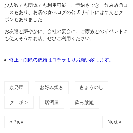
（き
少人数でも団体でも利用可能、ご予約もでき、飲み放題コ
ょ
ースもあり、お店の食べログの公式サイトにはなんとクー
ポンもありました！
う
の
お友達と賑やかに、会社の宴会に、ご家族とのイベントに
し
も使えそうなお店、ぜひご利用ください。
ん）」。
公
修正・削除の依頼はコチラよりお願い致します。
式
の
食
京乃臣
お好み焼き
きょうのし
べ
ロ
クーポン
居酒屋
飲み放題
グ
サ
« Prev
Next »
イ