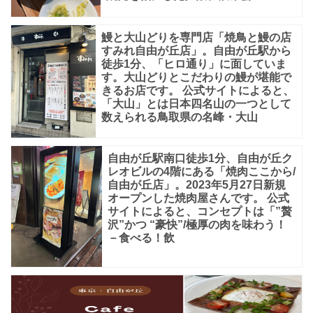
鰻と大山どりを専門店「焼鳥と鰻の店
すみれ自由が丘店」。自由が丘駅から
徒歩1分、「ヒロ通り」に面していま
す。大山どりとこだわりの鰻が堪能で
きるお店です。 公式サイトによると、
「大山」とは日本四名山の一つとして
数えられる鳥取県の名峰・大山
自由が丘駅南口徒歩1分、自由が丘ク
レオビルの4階にある「焼肉ここから/
自由が丘店」。2023年5月27日新規
オープンした焼肉屋さんです。 公式
サイトによると、コンセプトは「”贅
沢”かつ “豪快”/極厚の肉を味わう！
－食べる！飲