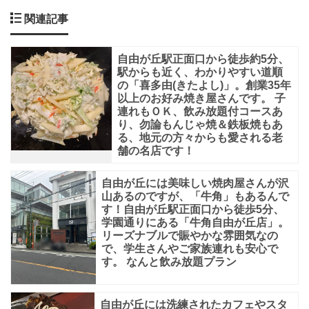
ト
関連記事
に
よ
自由が丘駅正面口から徒歩約5分、
る
駅からも近く、わかりやすい道順
の「喜多由(きたよし)」。創業35年
と、
以上のお好み焼き屋さんです。 子
本
連れもＯＫ、飲み放題付コースあ
り、勿論もんじゃ焼＆鉄板焼もあ
場
る、地元の方々からも愛される老
舗の名店です！
広
島
自由が丘には美味しい焼肉屋さんが沢
の
山あるのですが、「牛角」もあるんで
す！自由が丘駅正面口から徒歩5分、
お
学園通りにある「牛角自由が丘店」。
好
リーズナブルで賑やかな雰囲気なの
で、学生さんやご家族連れも安心で
み
す。 なんと飲み放題プラン
焼
き・
自由が丘には洗練されたカフェやスタ