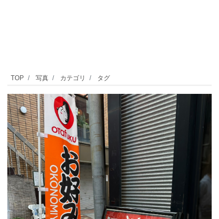
自
TOP
写真
カテゴリ
タグ
由
が
丘
の
街
で
お
好
み