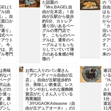
た話題の
の「M
GEL(ミ
「Mrs.BAGEL自
自由
ル)自
由が丘本店」！自
はも
店」。自
由が丘駅から徒歩
たか
正面口か
約5分、カトレア
から
分、
通り沿いあるベー
「カ
ア通り」
グルの専門店で
沿い
国式ベー
す。 こちらのベー
式ベ
クアウト
グルは、通常のベ
クア
。 今、
ーグルよりもっち
す。
では、沢
りしていていて弾
ージ
グル専門
力のある食感が特
来の
ナ
徴の「
は美味
お気に入りのパン屋さん
連
的なパ
「グランディール自由が丘
い
ベーグ
店」。自由が丘駅徒歩約5
「HA
沢山あ
分、美味しい飲食店、レス
（
もどの
トランやおしゃれな服飾雑
ル
か迷っ
貨店がたくさん入っている
駅
す。最
商業施設
1分
新しい
「JIYUGAOKAdeaone（自
道近
プンし
由が丘デュアオーネ）」の1
11