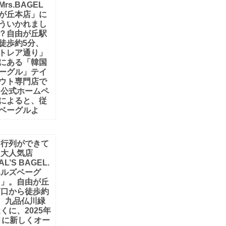
rs.BAGEL
が丘本店」に
ういかれまし
？自由が丘駅
徒歩約5分、
トレア通り」
にある「韓国
ーグル」テイ
ウト専門店で
 公式ホームペ
によると、従
ベーグルよ
日行列ができて
る大人気店
L’S BAGEL.
ハルズベーグ
）」。自由が丘
南口から徒歩約
、九品仏川緑
くに、2025年
月に新しくオー