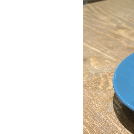
ス
や
ス
キ
ン
ケ
ア
で
有