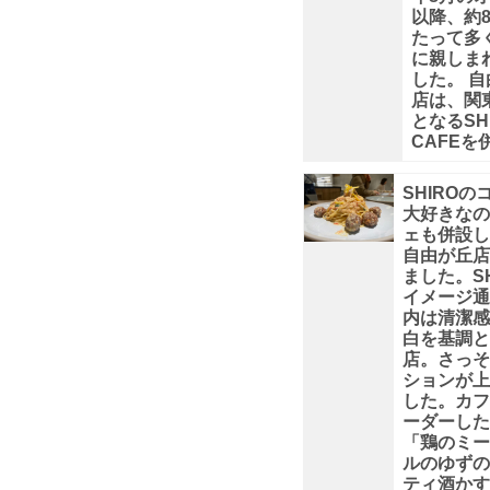
内
以降、約
たって多
に親しま
は
した。 
店は、関
白
となるSH
CAFEを
×
SHIROの
大好きなの
木
ェも併設し
自由が丘店
目
ました。SH
イメージ通
内は清潔感
×
白を基調と
店。さっそ
ションが上
壁
した。カフ
ーダーした
の
「鶏のミー
ルのゆずの
ティ酒かす