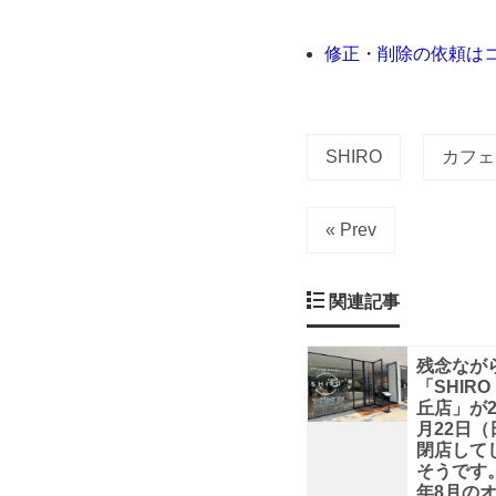
由
修正・削除の依頼は
が
丘
SHIRO
カフェ
に
« Prev
あ
り
関連記事
ま
残念なが
「SHIRO
す。
丘店」が2
月22日（
閉店して
店
そうです。 
年8月の