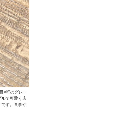
目×壁のグレー
プルで可愛く店
うです。食事や