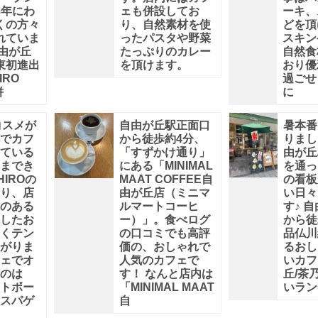
8年にわ
ェも併設してお
ーキ、
くの方々
り、自然素材を使
どを頂
れていま
ったパスタや野菜
スキン
自由が丘
たっぷりのカレー
自然食
東初進出
を頂けます。
おり優
IRO
過ごせ
併
に
コスメが
自由が丘駅正面口
暑本番
でカフ
から徒歩約4分、
りまし
ている
「すずかけ通り」
由が丘
までき
にある「MINIMAL
を通っ
IROの
MAAT COFFEE自
の看板
り、店
由が丘店（ミニマ
い日々
のある
ルマートコーヒ
す♪ 
したお
ー）」。食べログ
から徒
くテン
の口コミでも高評
品仏川
がりま
価の、おしゃれで
るおし
ェでオ
人気のカフェで
いカフ
のは
す！ なんと店内は
丘/茶
トボー
「MINIMAL MAAT
いラン
スパゲ
自