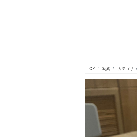
フ
TOP
写真
カテゴリ
レ
グ
ラ
ン