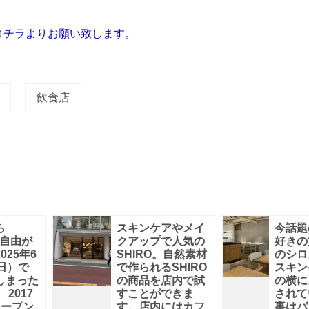
コチラよりお願い致します。
飲食店
ら
スキンケアやメイ
今話題
 自由が
クアップで人気の
好きの
025年6
SHIRO。自然素材
のシロ
日）で
で作られるSHIRO
スキン
しまった
の商品を店内で試
の横に
2017
すことができま
されて
オープン
す。店内にはカフ
事はパ