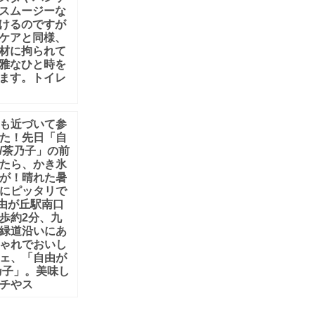
スムージーな
けるのですが
ケアと同様、
材に拘られて
雅なひと時を
ます。トイレ
も近づいて参
た！先日「自
/茶乃子」の前
たら、かき氷
が！晴れた暑
にピッタリで
自由が丘駅南口
歩約2分、九
緑道沿いにあ
ゃれでおいし
ェ、「自由が
乃子」。美味し
チやス