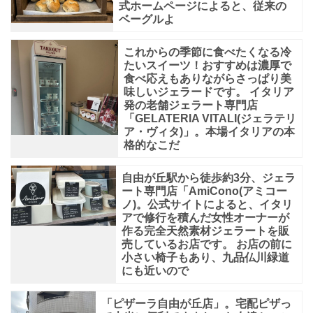
式ホームページによると、従来の
さ
ベーグルよ
は
も
これからの季節に食べたくなる冷
たいスイーツ！おすすめは濃厚で
ち
食べ応えもありながらさっぱり美
味しいジェラードです。 イタリア
ろ
発の老舗ジェラート専門店
ん
「GELATERIA VITALI(ジェラテリ
ア・ヴィタ)」。本場イタリアの本
で
格的なこだ
す
が、
自由が丘駅から徒歩約3分、ジェラ
ート専門店「AmiCono(アミコー
季
ノ)。公式サイトによると、イタリ
アで修行を積んだ女性オーナーが
節
作る完全天然素材ジェラートを販
限
売しているお店です。 お店の前に
小さい椅子もあり、九品仏川緑道
定
にも近いので
商
品
「ピザーラ自由が丘店」。宅配ピザっ