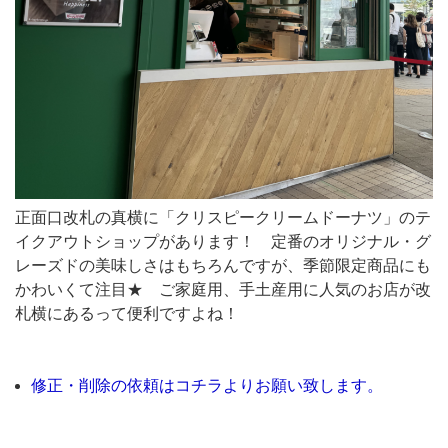
リ
ス
ピ
ー
ク
リ
ー
ム
正面口改札の真横に「クリスピークリームドーナツ」のテ
イクアウトショップがあります！ 定番のオリジナル・グ
ド
レーズドの美味しさはもちろんですが、季節限定商品にも
ー
かわいくて注目★ ご家庭用、手土産用に人気のお店が改
ナ
札横にあるって便利ですよね！
ツ」
の
修正・削除の依頼はコチラよりお願い致します。
テ
イ