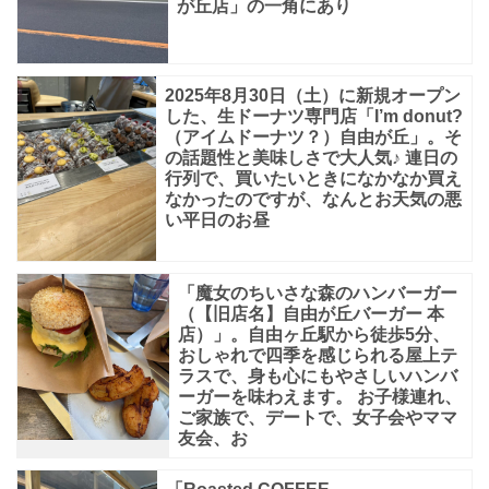
が丘店」の一角にあり
2025年8月30日（土）に新規オープン
した、生ドーナツ専門店「I’m donut?
（アイムドーナツ？）自由が丘」。そ
の話題性と美味しさで大人気♪ 連日の
行列で、買いたいときになかなか買え
なかったのですが、なんとお天気の悪
い平日のお昼
「魔女のちいさな森のハンバーガー
（【旧店名】自由が丘バーガー 本
店）」。自由ヶ丘駅から徒歩5分、
おしゃれで四季を感じられる屋上テ
ラスで、身も心にもやさしいハンバ
ーガーを味わえます。 お子様連れ、
ご家族で、デートで、女子会やママ
友会、お