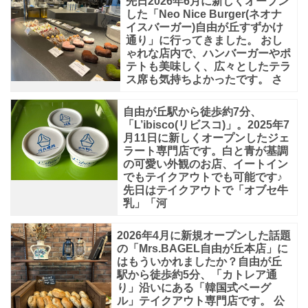
先日2026年6月に新しくオープン
の
した「Neo Nice Burger(ネオナ
イスバーガー)自由が丘すずかけ
オ
通り」に行ってきました。 おし
リ
ゃれな店内で、ハンバーガーやポ
テトも美味しく、広々としたテラ
ジ
ス席も気持ちよかったです。 さ
ナ
ル・
自由が丘駅から徒歩約7分、
「L’ibisco(リビスコ)」。2025年7
グ
月11日に新しくオープンしたジェ
ラート専門店です。白と青が基調
レ
の可愛い外観のお店、イートイン
ー
でもテイクアウトでも可能です♪
先日はテイクアウトで「オブセ牛
ズ
乳」「河
ド
の
2026年4月に新規オープンした話題
の「Mrs.BAGEL自由が丘本店」に
美
はもういかれましたか？自由が丘
駅から徒歩約5分、「カトレア通
味
り」沿いにある「韓国式ベーグ
し
ル」テイクアウト専門店です。 公