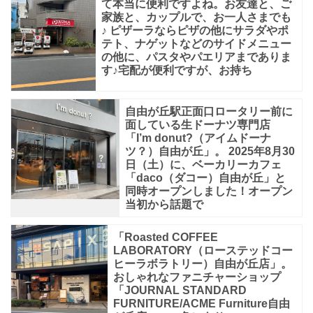
て本当に便利ですよね。お友達と、ご
に
家族と、カップルで、お一人さまでも
♪ ピザーラならピザの他にサラダやポ
も
テト、ナゲットなどのサイドメニュー
か
の他に、パスタやパエリアまでありま
す♪宅配が便利ですが、お持ち
わ
自由が丘駅正面口ロータリー前に
面している生ドーナツ専門店
「I’m donut?（アイムドーナ
ツ？）自由が丘」。 2025年8月30
日（土）に、ベーカリーカフェ
「daco（ダコー）自由が丘」と
同時オープンしました！オープン
当初から話題で
「Roasted COFFEE
LABORATORY（ローステッドコー
ヒーラボラトリー）自由が丘店」。
おしゃれなファニチャーショップ
「JOURNAL STANDARD
FURNITURE/ACME Furniture自由