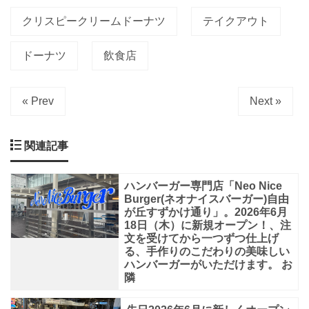
ク
クリスピークリームドーナツ
テイクアウト
ア
ウ
ドーナツ
飲食店
ト
シ
« Prev
Next »
ョ
ッ
関連記事
プ
が
ハンバーガー専門店「Neo Nice
あ
Burger(ネオナイスバーガー)自由
が丘すずかけ通り」。2026年6月
り
18日（木）に新規オープン！、注
ま
文を受けてから一つずつ仕上げ
る、手作りのこだわりの美味しい
す！
ハンバーガーがいただけます。 お
定
隣
番