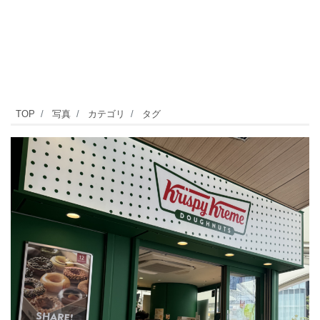
正
TOP
写真
カテゴリ
タグ
面
口
改
札
の
真
横
に
「ク