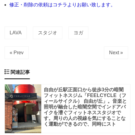
学
修正・削除の依頼はコチラよりお願い致します。
園
通
り
LAVA
スタジオ
ヨガ
IDEE
SHOP
« Prev
Next »
の
近
関連記事
く
で
自由が丘駅正面口から徒歩3分の暗闇
す。
フィットネスジム「FEELCYCLE（フ
ィールサイクル） 自由が丘」。音楽と
綺
照明が融合した暗闇空間でインドアバ
麗
イクを漕ぐフィットネススタジオで
す。周りの人の視線を気にすることな
な
く運動ができるので、同時にスト
ビ