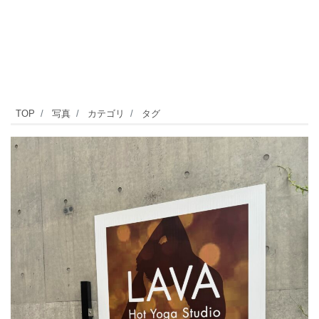
ホ
TOP
写真
カテゴリ
タグ
ッ
ト
ヨ
ガ
ス
タ
ジ
オ
の