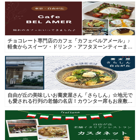
ル
の
３
F
チョコレート専門店のカフェ「カフェベルアメール」♪
に
軽食からスイーツ・ドリンク・アフタヌーンティーまで
あ
★子連れＯＫ！ギフトにも！
り
ま
す
が、
自由が丘の美味しいお蕎麦屋さん「さらしん」☆地元で
こ
も愛される行列の老舗の名店！カウンター席もお座敷も
ち
♪テイクアウトメニューもあり！
ら
の
看