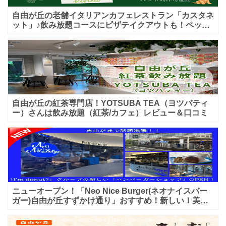
板
自由が丘の老舗イタリアンカフェレストラン「カスタネ
が
ット」♪飲み放題コースにピザテイクアウトも！ペット
入店可能♪喫煙可能な開放的なテラス席あり♪
出
て
い
る
の
自由が丘の紅茶専門店！YOTSUBA TEA（ヨツバティ
で
ー）さんは飲み放題（紅茶/カフェ）レビュー＆口コミ
分
か
り
易
ニューオープン！「Neo Nice Burger(ネオナイスバー
ガー)自由が丘すずかけ通り」おすすめ！新しい！美味
しいハンバーガー屋さんのレビュー♪