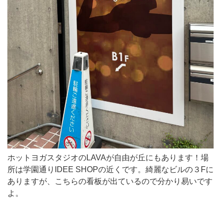
LAVA
が
自
由
が
丘
に
も
あ
り
ま
ホットヨガスタジオのLAVAが自由が丘にもあります！場
す！
所は学園通りIDEE SHOPの近くです。綺麗なビルの３Fに
場
ありますが、こちらの看板が出ているので分かり易いです
よ。
所
は