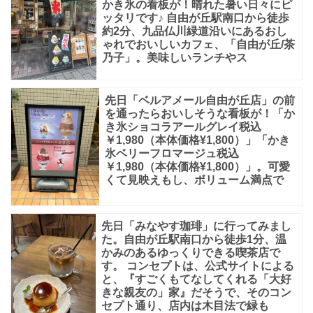
かき氷の看板が！晴れた暑い日々にピ
ち
ッタリです♪ 自由が丘駅南口から徒歩
約2分、九品仏川緑道沿いにあるおし
合
ゃれでおいしいカフェ、「自由が丘/茶
乃子」。美味しいランチやス
わ
せ
に
先日「ベルアメール自由が丘店」の前
を通ったらおいしそうな看板が！「か
も
き氷ショコラアールグレイ税込
￥1,980（本体価格¥1,800）」「かき
使
氷ベリーフロマージュ税込
い
￥1,980（本体価格¥1,800）」。可愛
くて見映えもし、ボリューム満点で
や
す
い
先日「みなやす珈琲」に行ってみまし
た。自由が丘駅南口から徒歩1分、温
店
かみのあるゆっくりできる喫茶店で
す。 コンセプトは、公式サイトによる
舗
と、『すごくもてなしてくれる「大好
で
きな親友の」家』だそうで、そのコン
セプト通り、店内は木目法で緑も