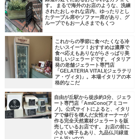
す。 まるで海外のお店のような、洗練
されたおしゃれな店内、ゆったりとし
たテーブル席やソファー席があり、グ
ループでもお一人さまでもくつ
これからの季節に食べたくなる冷
たいスイーツ！おすすめは濃厚で
食べ応えもありながらさっぱり美
味しいジェラードです。 イタリア
発の老舗ジェラート専門店
「GELATERIA VITALI(ジェラテリ
ア・ヴィタ)」。本場イタリアの本
格的なこだ
自由が丘駅から徒歩約3分、ジェラ
ート専門店「AmiCono(アミコー
ノ)。公式サイトによると、イタリ
アで修行を積んだ女性オーナーが
作る完全天然素材ジェラートを販
売しているお店です。 お店の前に
小さい椅子もあり、九品仏川緑道
にも近いので