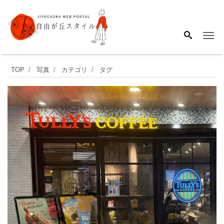
Me
自
TOP
写真
カテゴリ
タグ
由
が
丘
駅
北
口
改
札
の
目