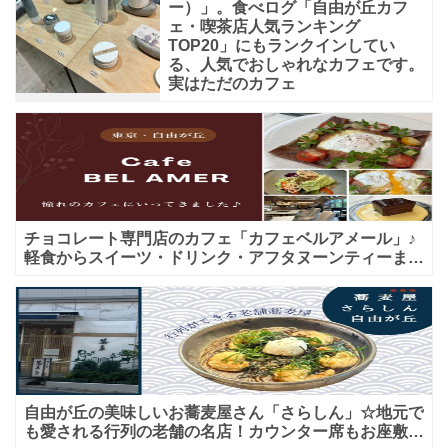
ー）」。食べログ「自由が丘カフ
ェ・喫茶店人気ランキング
TOP20」にもランクインしてい
る、人気でおしゃれなカフェです。
実はただのカフェ
チョコレート専門店のカフェ「カフェベルアメール」♪
軽食からスイーツ・ドリンク・アフタヌーンティーまで
★子連れＯＫ！ギフトにも！
自由が丘の美味しいお蕎麦屋さん「さらしん」☆地元で
も愛される行列の老舗の名店！カウンター席もお座敷も