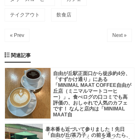
で
テイクアウト
飲食店
い
ま
す
« Prev
Next »
が、
改
関連記事
札
の
自由が丘駅正面口から徒歩約4分、
「すずかけ通り」にある
目
「MINIMAL MAAT COFFEE自由が
の
丘店（ミニマルマートコーヒ
ー）」。食べログの口コミでも高
前
評価の、おしゃれで人気のカフェ
です！ なんと店内は「MINIMAL
な
MAAT自
の
で
暑本番も近づいて参りました！先日
「自由が丘/茶乃子」の前を通ったら、
待