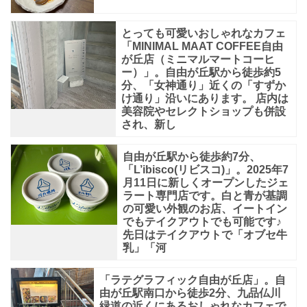
す。
テ
とっても可愛いおしゃれなカフェ
ラ
「MINIMAL MAAT COFFEE自由
ス
が丘店（ミニマルマートコーヒ
ー）」。自由が丘駅から徒歩約5
席
分、「女神通り」近くの「すずか
け通り」沿いにあります。 店内は
も
美容院やセレクトショップも併設
あ
され、新し
自由が丘駅から徒歩約7分、
「L’ibisco(リビスコ)」。2025年7
月11日に新しくオープンしたジェ
ラート専門店です。白と青が基調
の可愛い外観のお店、イートイン
でもテイクアウトでも可能です♪
先日はテイクアウトで「オブセ牛
乳」「河
「ラテグラフィック自由が丘店」。自
由が丘駅南口から徒歩2分、九品仏川
緑道の近くにあるおしゃれなカフェで