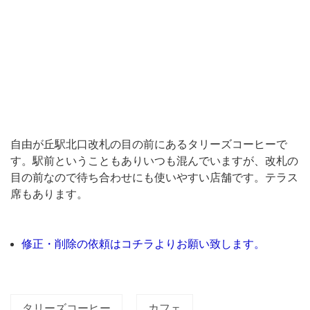
駅
前
と
い
う
こ
と
自由が丘駅北口改札の目の前にあるタリーズコーヒーで
も
す。駅前ということもありいつも混んでいますが、改札の
目の前なので待ち合わせにも使いやすい店舗です。テラス
あ
席もあります。
り
い
つ
修正・削除の依頼はコチラよりお願い致します。
も
混
ん
タリーズコーヒー
カフェ