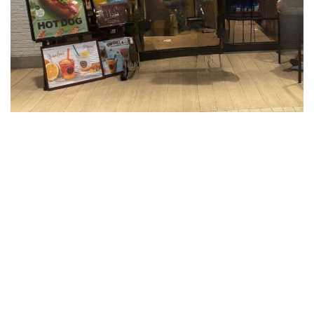
の
前
に
あ
る
タ
リ
ー
ズ
コ
ー
ヒ
ー
で
す。