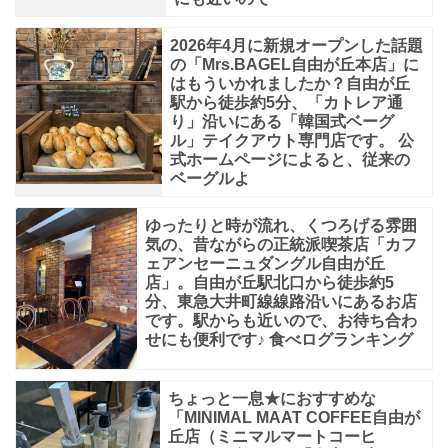
2026年4月に新規オープンした話題
の「Mrs.BAGEL自由が丘本店」に
はもういかれましたか？自由が丘
駅から徒歩約5分、「カトレア通
り」沿いにある「韓国式ベーグ
ル」テイクアウト専門店です。 公
式ホームページによると、従来の
ベーグルよ
ゆったりと時が流れ、くつろげる雰囲
気の、昔ながらの正統派喫茶店「カフ
ェアンセーニュダングル自由が丘
店」。自由が丘駅北口から徒歩約5
分、東急大井町線線路沿いにあるお店
です。駅からも近いので、お待ち合わ
せにも便利です♪ 食べログランキング
ちょっと一息★におすすめな
「MINIMAL MAAT COFFEE自由が
丘店（ミニマルマートコーヒ